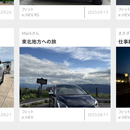
フィット
フィッ
.09.26
2025.09.13
e:HEV RS
e:HE
Markさん
まさざ
東北地方への旅
仕事
フィット
フィッ
.08.21
2025.08.17
e:HEV
e:HE