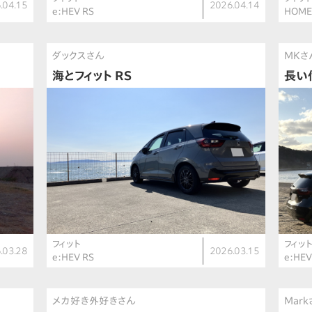
.04.15
2026.04.14
e:HEV RS
HOM
ダックスさん
MKさ
海とフィット RS
長い
フィット
フィッ
.03.28
2026.03.15
e:HEV RS
e:HE
メカ好き外好きさん
Mar