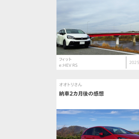
フィット
2025
e:HEV RS
オオトリさん
納車2カ月後の感想