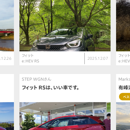
フィット
フィッ
.12.26
2025.12.07
e:HEV RS
e:HE
STEP WGNさん
Mar
フィット RSは、いい車です。
有峰
ベス