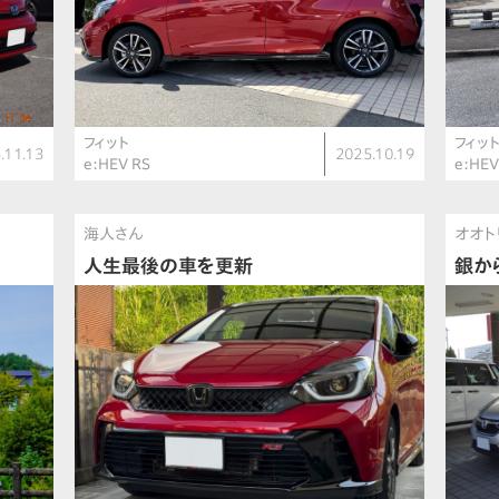
フィット
フィッ
.11.13
2025.10.19
e:HEV RS
e:HE
海人さん
オオト
人生最後の車を更新
銀か