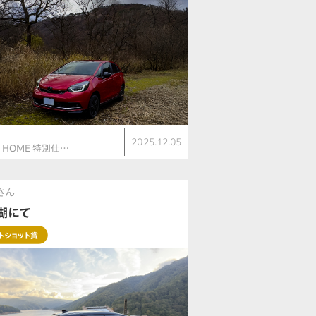
ト
2025.12.05
V HOME 特別仕…
kさん
湖にて
トショット賞