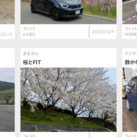
フィット
フィッ
2026.04.29
.05.14
e:HEV
HOM
まるさん
インデ
桜とFIT
静か
フィット
フィッ