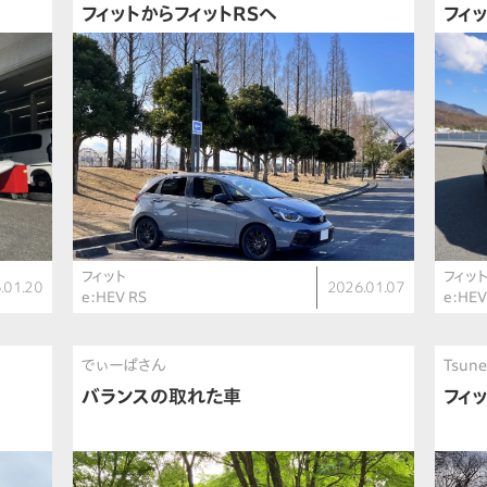
フィットからフィットRSへ
フィ
フィット
フィッ
.01.20
2026.01.07
e:HEV RS
e:HE
でぃーぱさん
Tsun
バランスの取れた車
フィ