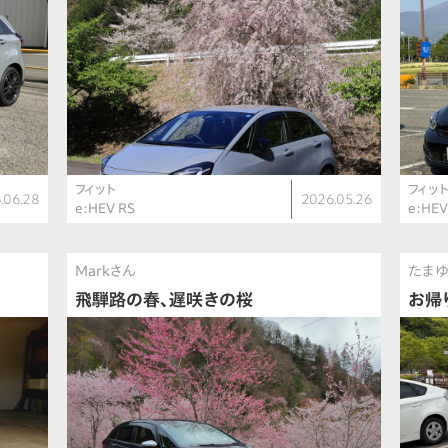
フィット
フィッ
.06.28
2026.05.26
e:HEV RS
e:HE
Markさん
たまゆ
飛騨路の春、遅咲きの桜
お帰