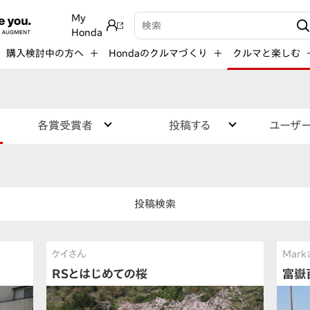
My
検索キーワード入力
Honda
購入検討中の方へ
Hondaのクルマづくり
クルマと楽しむ
各賞受賞者
投稿する
ユーザ
投稿検索
ケイさん
Mar
RSとはじめての桜
富嶽