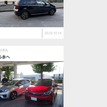
ト
2025.10.14
V
リさん
ら赤へ