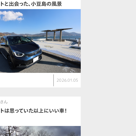
ットと出会った、小豆島の風景
ト
2026.01.05
V
eさん
ットは思っていた以上にいい車！