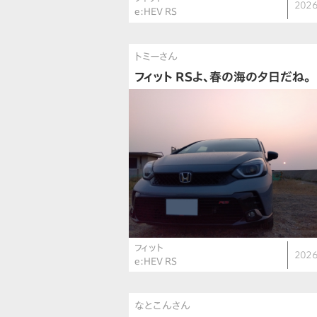
2026
e:HEV RS
トミーさん
フィット RSよ、春の海の夕日だね。
フィット
2026
e:HEV RS
なとこんさん