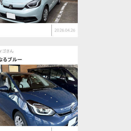
ト
2026.04.26
E
ィゴさん
なるブルー
ト