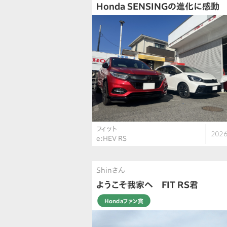
Honda SENSINGの進化に感動
フィット
2026
e:HEV RS
Shinさん
ようこそ我家へ FIT RS君
Hondaファン賞