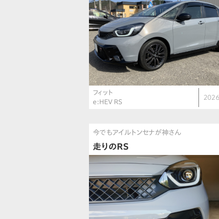
フィット
2026
e:HEV RS
今でもアイルトンセナが神さん
走りのRS