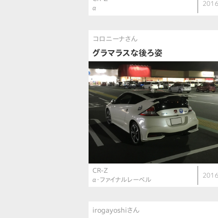
2016
α
コロニーナさん
グラマラスな後ろ姿
CR-Z
2016
α・ファイナルレーベル
irogayoshiさん