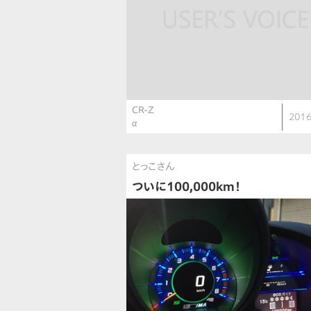
CR-Z
2016
α
とっこさん
ついに100,000km！