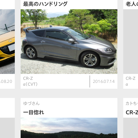
最高のハンドリング
老人
CR-Z
CR-Z
.08.20
2016.07.14
α（CVT）
α
ゆづさん
カトち
一目惚れ
CR-