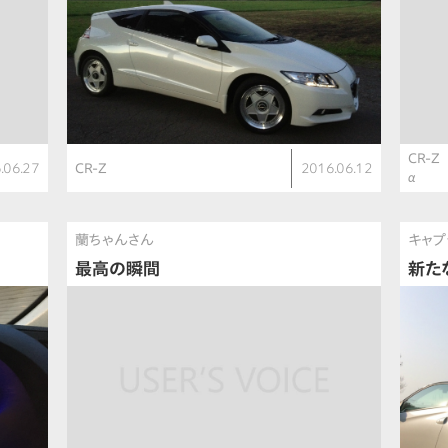
CR-Z
.06.27
CR-Z
2016.06.12
α
蘭ちゃんさん
キャプ
最高の瞬間
新た