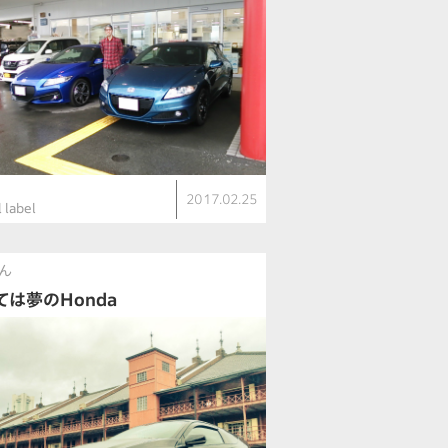
2017.02.25
l label
ん
ては夢のHonda