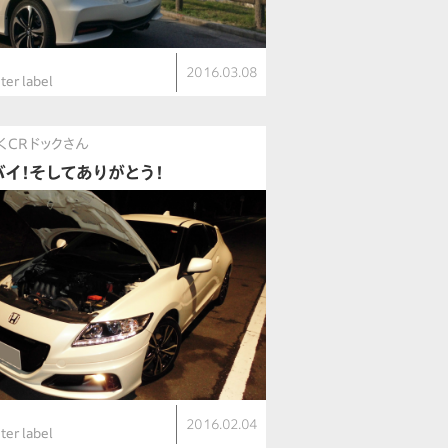
2016.03.08
ter label
くCRドックさん
バイ！そしてありがとう！
2016.02.04
ter label