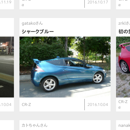
.11.19
2016.10.17
α
α
gatakoさん
zrkl
シャークブルー
初の
CR-Z
.10.04
CR-Z
2016.10.04
α
カトちゃんさん
nana