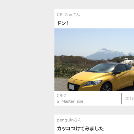
CR-Zonさん
ドン！
CR-Z
2016
α・Master label
penguinさん
カッコつけてみました