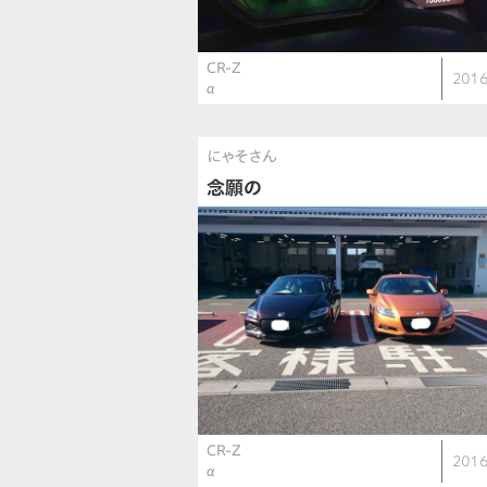
CR-Z
2016
α
にゃそさん
念願の
CR-Z
2016
α