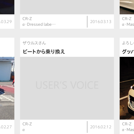
CR-Z
CR-Z
.03.29
2016.03.13
α・Dressed labe…
α・Mas
ザウルスさん
よろし
ビートから乗り換え
グッ
CR-Z
CR-Z
.02.27
2016.02.12
α
α・Mas