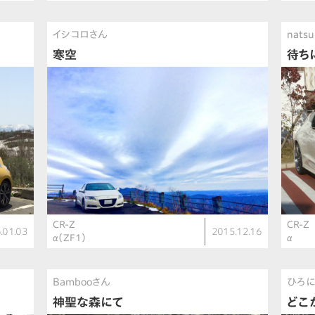
イシコロさん
nats
寒空
待ち
CR-Z
CR-Z
.01.03
2015.12.16
α（ZF1）
α
Bambooさん
ひろに
神聖な森にて
どこ