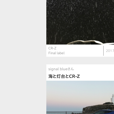
CR-Z
2017
Final label
signal blueさん
海と灯台とCR-Z