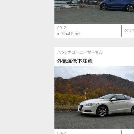
CR-Z
2017
α・Final label
ハッファローユーザーさん
外気温低下注意
CR-Z