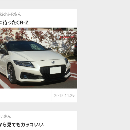
ukichi-Rさん
に待ったCR-Z
2015.11.29
ぃさん
から見てもカッコいい