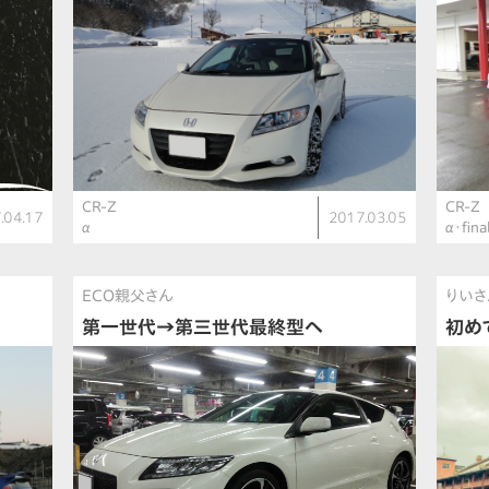
CR-Z
CR-Z
.04.17
2017.03.05
α
α・fina
ECO親父さん
りいさ
第一世代→第三世代最終型へ
初め