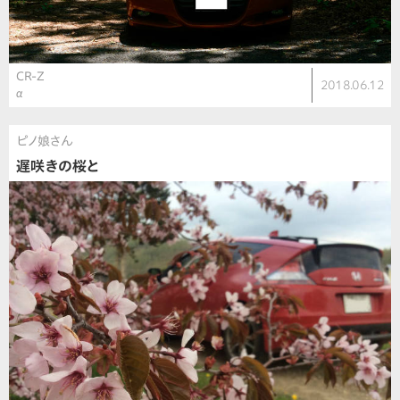
CR-Z
2018.06.12
α
ピノ娘さん
遅咲きの桜と