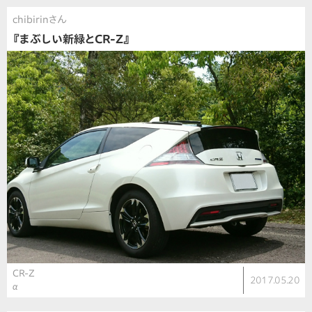
chibirinさん
『まぶしい新緑とCR-Z』
CR-Z
2017.05.20
α