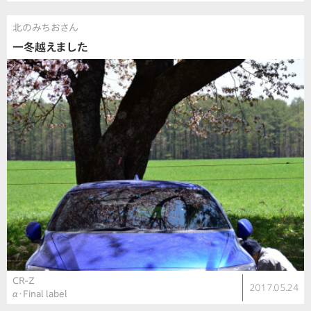
北のみちおさん
一冬越えました
CR-Z
2017.05.24
α・Final label