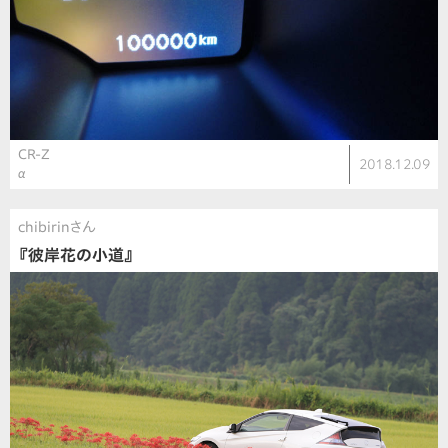
CR-Z
2018.12.09
α
chibirinさん
『彼岸花の小道』