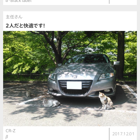
α・Black label
主任さん
2人だと快適です！
CR-Z
2017.12.01
β