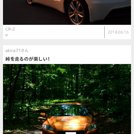
CR-Z
2018.06.16
α
akira71さん
峠を走るのが楽しい！