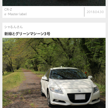
CR-Z
2018.04.30
α・Master label
シャるんさん
新緑とグリーンマシーン3号