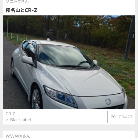
ソニックさん
榛名山とCR-Z
CR-Z
2017.04.27
α・Black label
WWWXさん