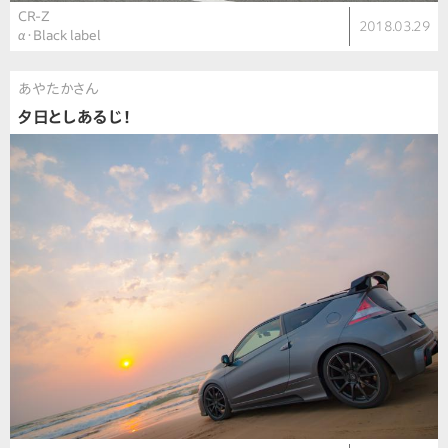
CR-Z
2018.03.29
α・Black label
あやたかさん
夕日としあるじ！