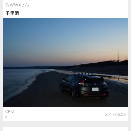
WWWXさん
千里浜
CR-Z
2017.05.08
α