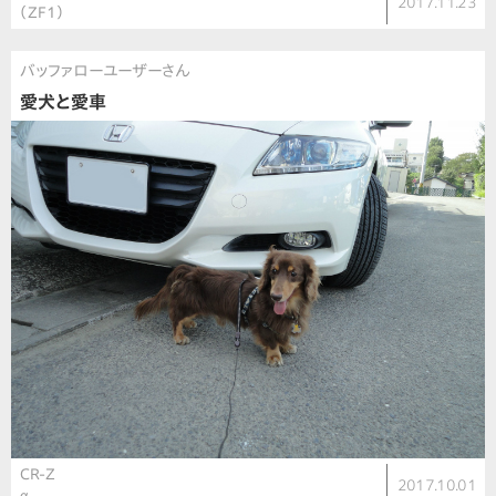
2017.11.23
（ZF1）
バッファローユーザーさん
愛犬と愛車
CR-Z
2017.10.01
α