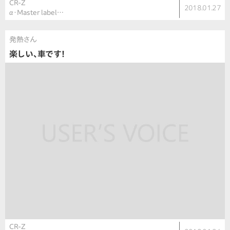
CR-Z
2018.01.27
α・Master label…
発熱さん
楽しい、車です！
CR-Z