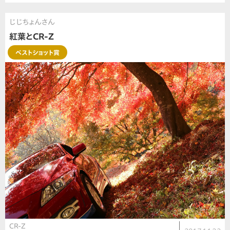
じじちょんさん
紅葉とCR-Z
ベストショット賞
CR-Z