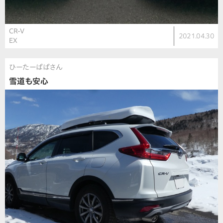
CR-V
2021.04.30
EX
ひーたーぱぱさん
雪道も安心