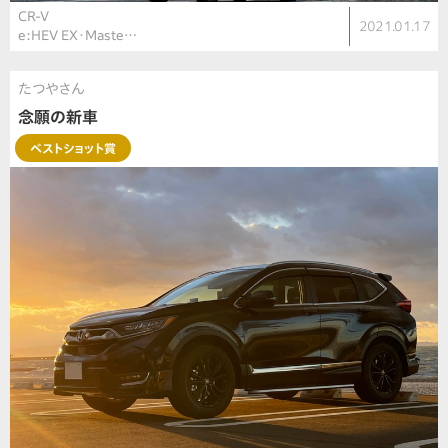
CR-V
2021.01.17
e:HEV EX・Maste…
たつやさん
念願の新車
ベストショット賞