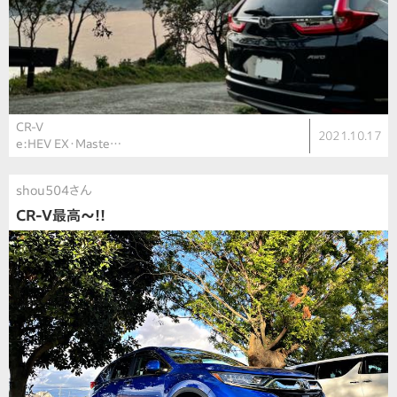
CR-V
2021.10.17
e:HEV EX・Maste…
shou504さん
CR-V最高〜!!