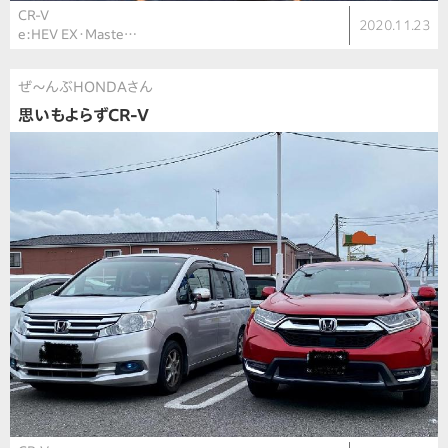
CR-V
2020.11.23
e:HEV EX・Maste…
ぜ〜んぶHONDAさん
思いもよらずCR-V