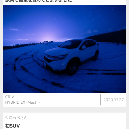
試乗で衝撃を受けてしまいました
CR-V
2020.07.27
HYBRID EX・Mast…
シロっぺさん
初SUV