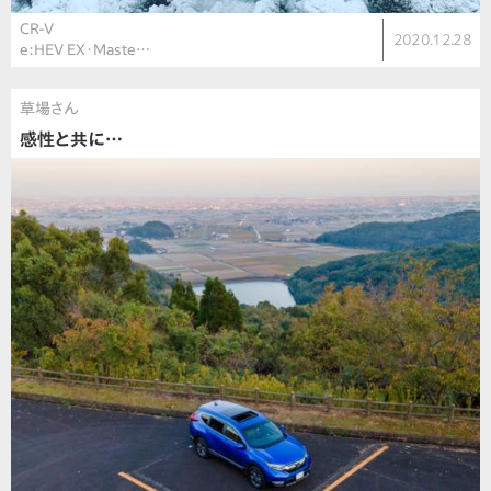
CR-V
2020.12.28
e:HEV EX・Maste…
草場さん
感性と共に…