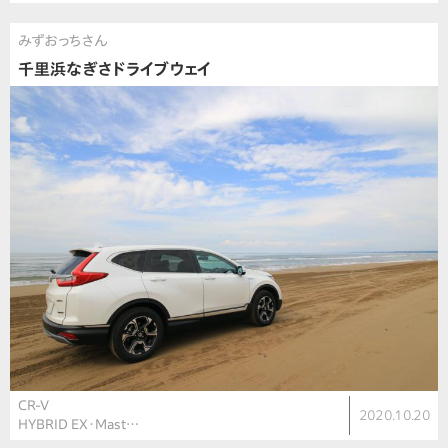
みずおっちさん
千里浜なぎさドライブウェイ
CR-V
2020.10.20
HYBRID EX・Mast…