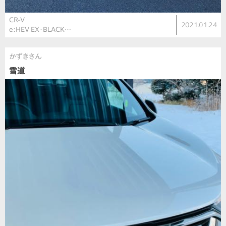
CR-V
2021.01.24
e:HEV EX・BLACK…
かずきさん
雪道