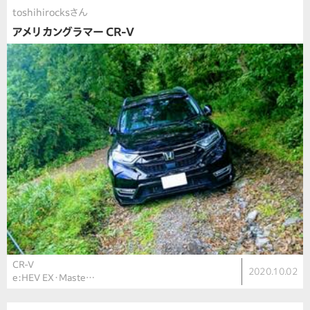
toshihirocksさん
アメリカングラマー CR-V
CR-V
2020.10.02
e:HEV EX・Maste…