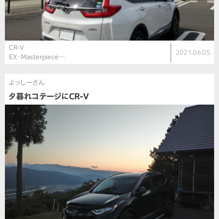
CR-V
2021.06.05
EX・Masterpiece…
よっしーさん
夕暮れコテージにCR-V