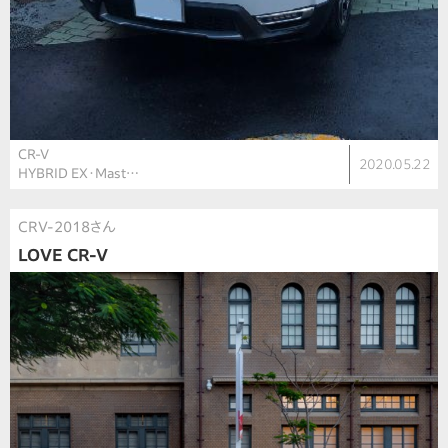
CR-V
2020.05.22
HYBRID EX・Mast…
CRV-2018さん
LOVE CR-V