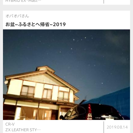
HYBRID EX・Mast…
オバオバさん
お盆~ふるさとへ帰省~2019
CR-V
2019.08.14
ZX LEATHER STY…