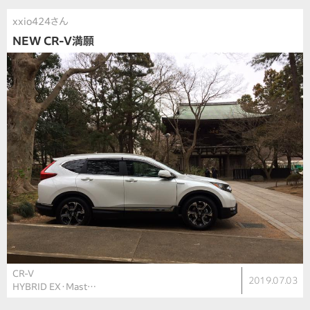
xxio424さん
NEW CR-V満願
CR-V
2019.07.03
HYBRID EX・Mast…