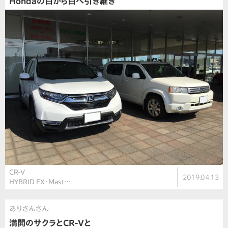
Hondaの白から白へ引き継ぎ
CR-V
2019.04.13
HYBRID EX・Mast…
ありさんさん
満開のサクラとCR-Vと