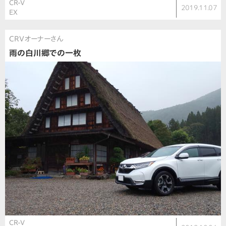
CR-V
2019.11.07
EX
CRVオーナーさん
雨の白川郷での一枚
CR-V