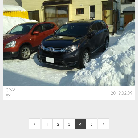
CR-V
2019.02.09
EX
<
1
2
3
4
5
>