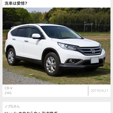
洗車は愛情？
CR-V
2019.04.21
24G
ノブGさん