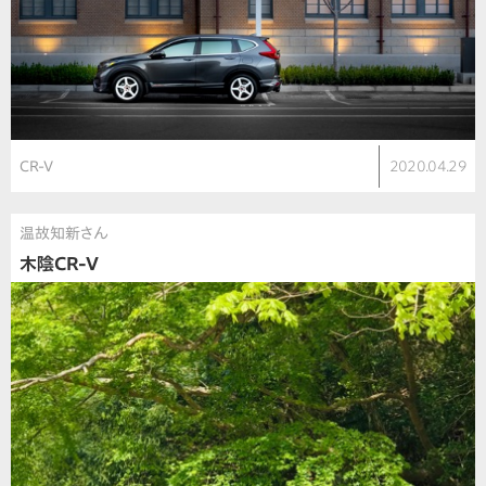
CR-V
2020.04.29
温故知新さん
木陰CR-V