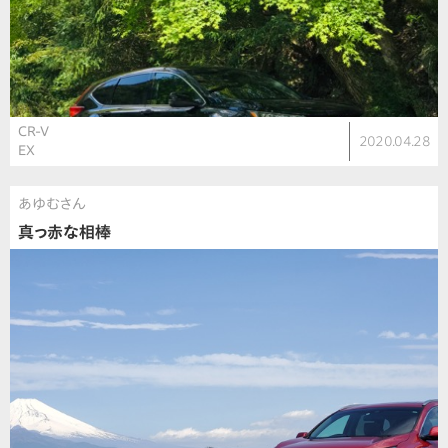
CR-V
2020.04.28
EX
あゆむさん
真っ赤な相棒