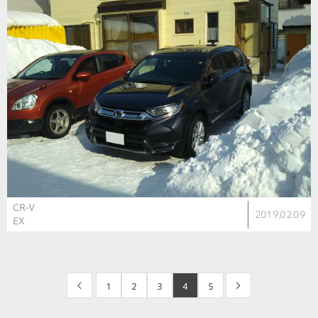
CR-V
2019.02.09
EX
<
1
2
3
4
5
>