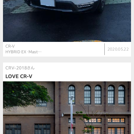
CR-V
2020.05.22
HYBRID EX・Mast…
CRV-2018さん
LOVE CR-V