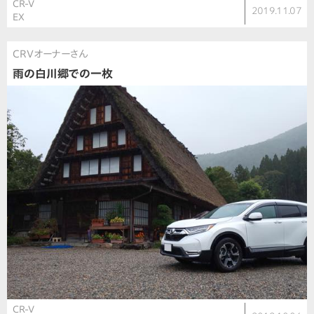
CR-V
2019.11.07
EX
CRVオーナーさん
雨の白川郷での一枚
CR-V