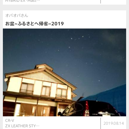
HYBRID EX・Mast…
オバオバさん
お盆~ふるさとへ帰省~2019
CR-V
2019.08.14
ZX LEATHER STY…