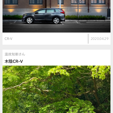
CR-V
2020.04.29
温故知新さん
木陰CR-V