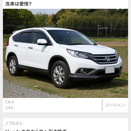
洗車は愛情？
CR-V
2019.04.21
24G
ノブGさん