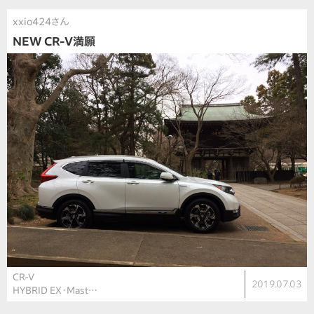
xxio424さん
NEW CR-V満願
CR-V
2019.07.03
HYBRID EX・Mast…