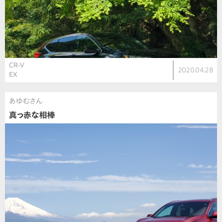
CR-V
2020.04.28
EX
あゆむさん
真っ赤な相棒