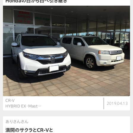
Hondaの白から白へ引き継ぎ
CR-V
2019.04.13
HYBRID EX・Mast…
ありさんさん
満開のサクラとCR-Vと