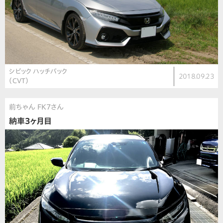
シビック ハッチバック
2018.09.23
（CVT）
前ちゃん FK7さん
納車3ヶ月目