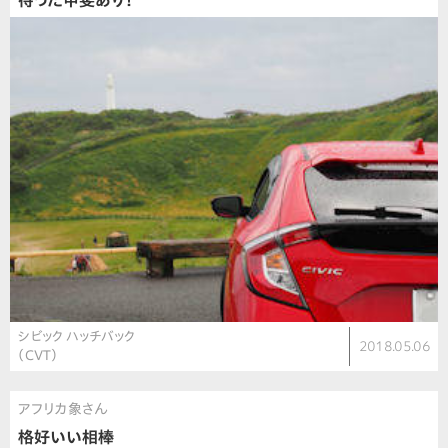
待った甲斐あり！
シビック ハッチバック
2018.05.06
（CVT）
アフリカ象さん
格好いい相棒