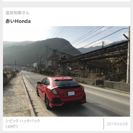
温故知新さん
赤いHonda
シビック ハッチバック
2018.06.08
（6MT）