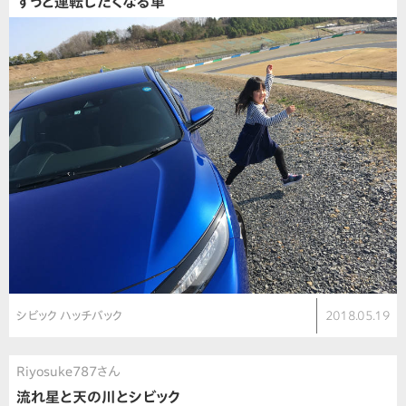
ずっと運転したくなる車
シビック ハッチバック
2018.05.19
Riyosuke787さん
流れ星と天の川とシビック