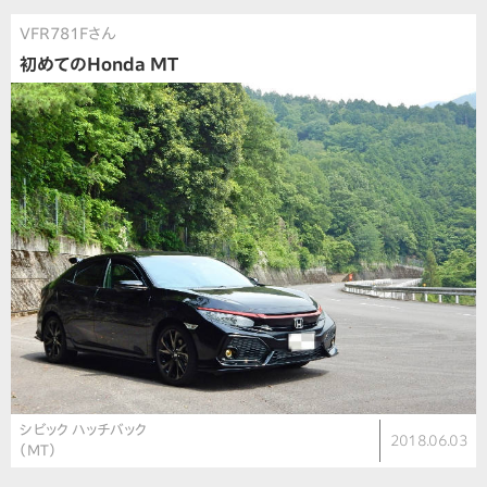
VFR781Fさん
初めてのHonda MT
シビック ハッチバック
2018.06.03
（MT）