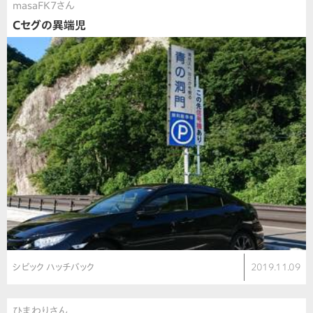
masaFK7さん
Cセグの異端児
シビック ハッチバック
2019.11.09
ひまわりさん