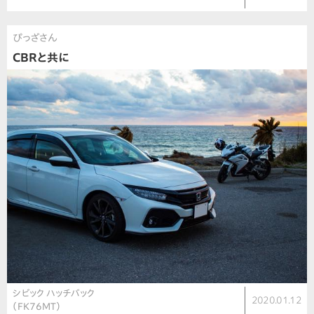
ぴっざさん
CBRと共に
シビック ハッチバック
2020.01.12
（FK76MT）