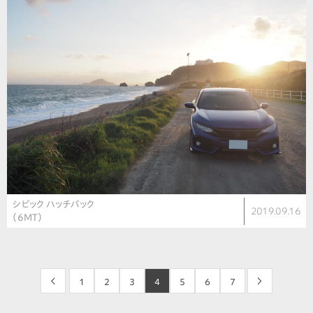
シビック ハッチバック
2019.09.16
（6MT）
<
1
2
3
4
5
6
7
>