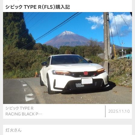
シビック TYPE R（FL5）購入記
シビック TYPE R
2025.11.10
RACING BLACK P…
灯火さん