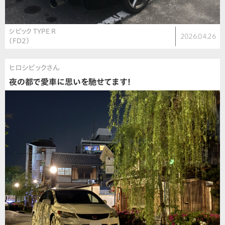
シビック TYPE R
2026.04.26
（FD2）
ヒロシビックさん
夜の都で愛車に思いを馳せてます！