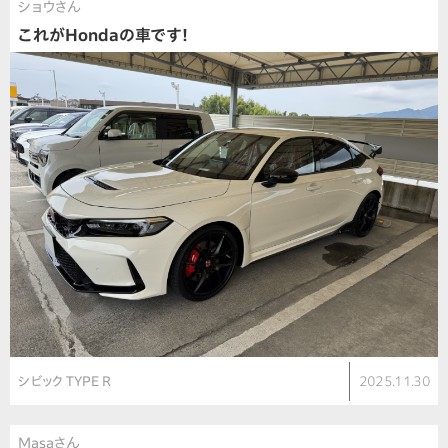
ショウさん
これがHondaの車です！
シビック TYPE R
2025.11.30
Masaさん