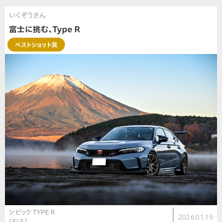
いくぞうさん
富士に挑む、Type R
ベストショット賞
シビック TYPE R
2026.01.19
（FL5）