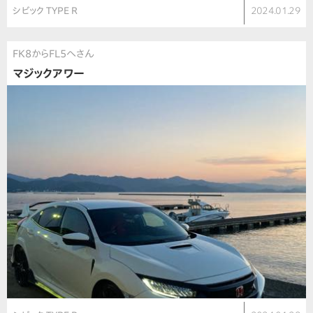
シビック TYPE R
2024.01.29
FK8からFL5へさん
マジックアワー