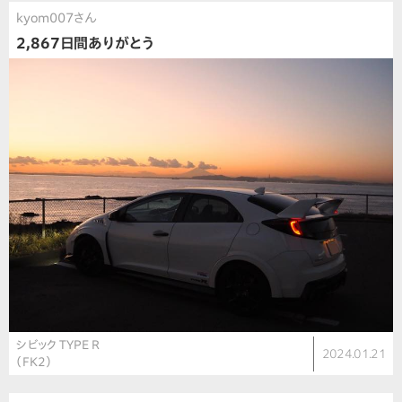
kyom007さん
2,867日間ありがとう
シビック TYPE R
2024.01.21
（FK2）