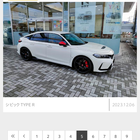
シビック TYPE R
2023.12.06
<<
<
1
2
3
4
5
6
7
8
9