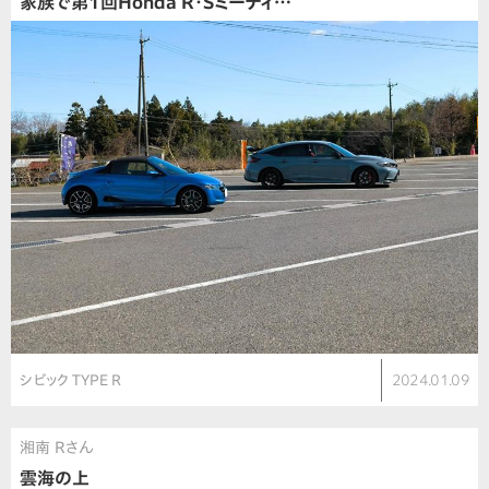
家族で第1回Honda R・Sミーティ…
シビック TYPE R
2024.01.09
湘南 Rさん
雲海の上