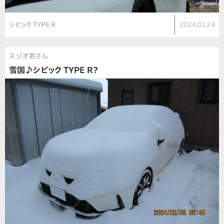
シビック TYPE R
2024.02.24
スジオ君さん
雪国♪シビック TYPE R？