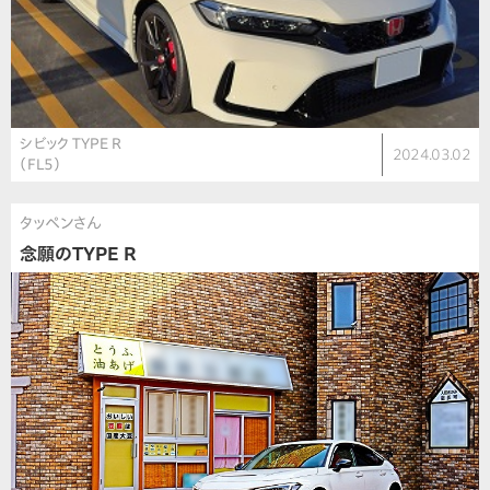
シビック TYPE R
2024.03.02
（FL5）
タッペンさん
念願のTYPE R