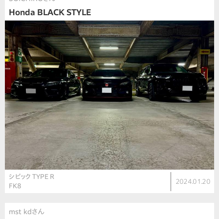
Honda BLACK STYLE
シビック TYPE R
2024.01.20
FK8
mst kdさん