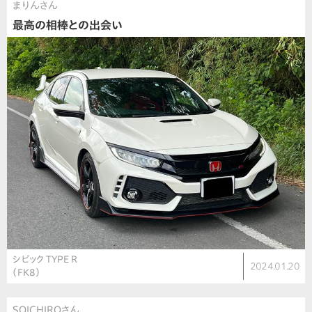
まりんさん
最高の相棒との出会い
シビック TYPE R
2024.01.20
（FK8）
SOICHIROさん