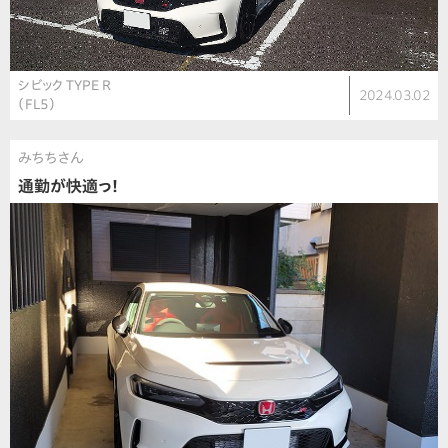
シビック TYPE R
2024.03.02
（FL5）
みちちさん
通勤が快適っ！