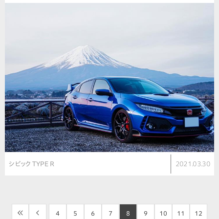
シビック TYPE R
2021.03.30
<<
<
4
5
6
7
8
9
10
11
12