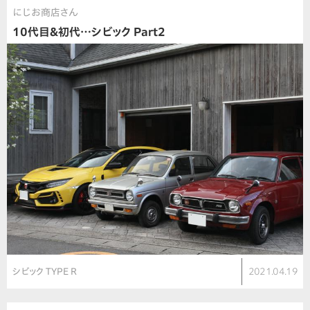
にじお商店さん
10代目＆初代…シビック Part2
シビック TYPE R
2021.04.19