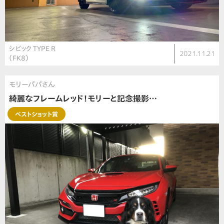
シビック TYPE R
2021.11.21
（FK8）
モリーパパさん
綺麗なフレームレッド！モリーと記念撮影…
ベストショット賞