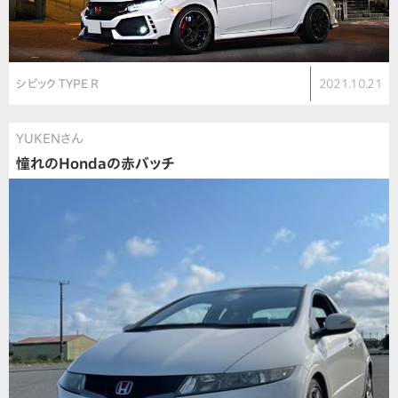
シビック TYPE R
2021.10.21
YUKENさん
憧れのHondaの赤バッチ