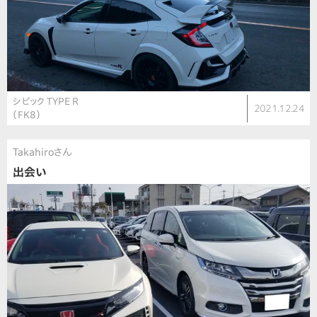
シビック TYPE R
2021.12.24
（FK8）
Takahiroさん
出会い