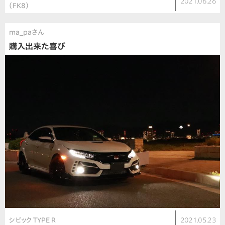
2021.06.26
（FK8）
ma_paさん
購入出来た喜び
シビック TYPE R
2021.05.23