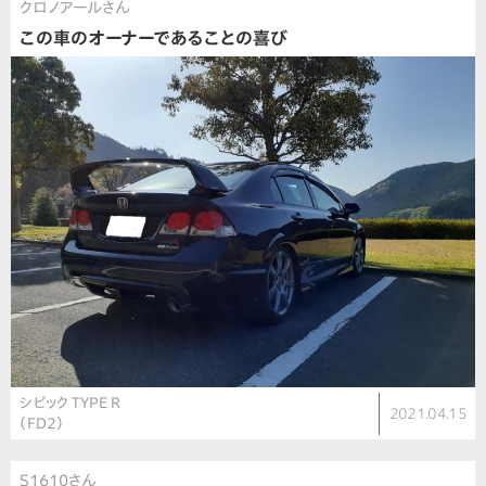
クロノアールさん
この車のオーナーであることの喜び
シビック TYPE R
2021.04.15
（FD2）
S1610さん