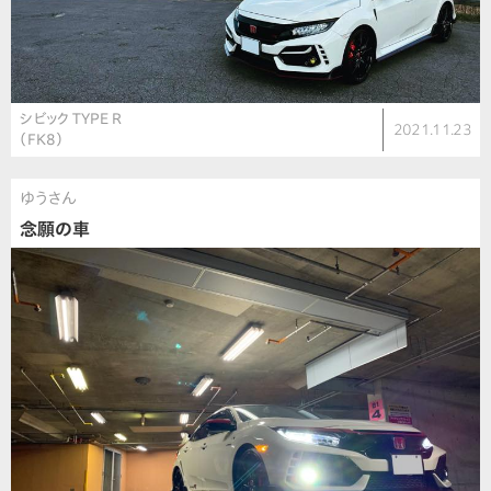
シビック TYPE R
2021.11.23
（FK8）
ゆうさん
念願の車