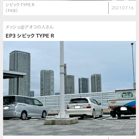
シビック TYPE R
2021.07.16
（FK8）
メッシュ@アオコの人さん
EP3 シビック TYPE R