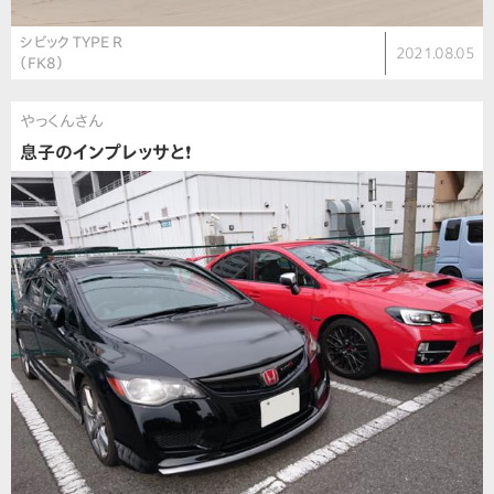
シビック TYPE R
2021.08.05
（FK8）
やっくんさん
息子のインプレッサと❗