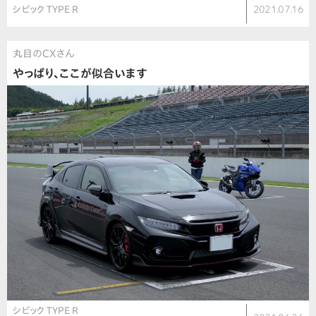
シビック TYPE R
2021.07.16
丸目のCXさん
やっぱり、ここが似合います
シビック TYPE R