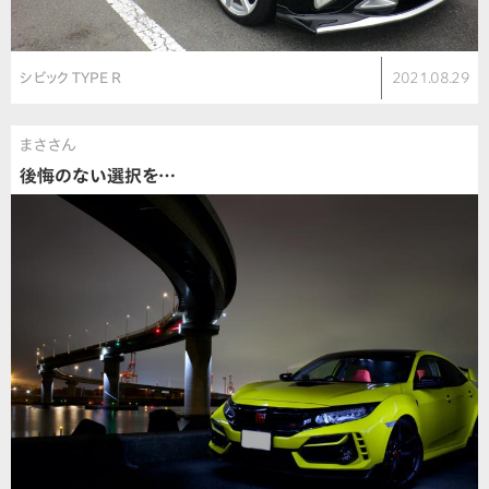
シビック TYPE R
2021.08.29
まささん
後悔のない選択を…