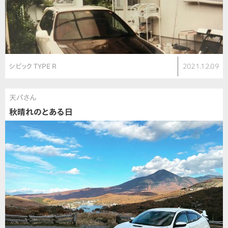
シビック TYPE R
2021.12.09
天パさん
秋晴れのとある日