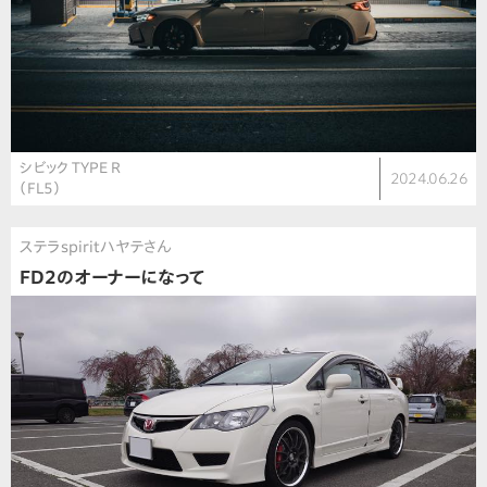
シビック TYPE R
2024.06.26
（FL5）
ステラspiritハヤテさん
FD2のオーナーになって