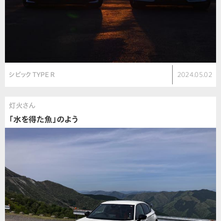
シビック TYPE R
2024.05.02
灯火さん
「水を得た魚」のよう