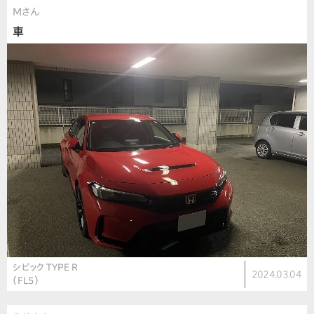
Mさん
車
シビック TYPE R
2024.03.04
（FL5）