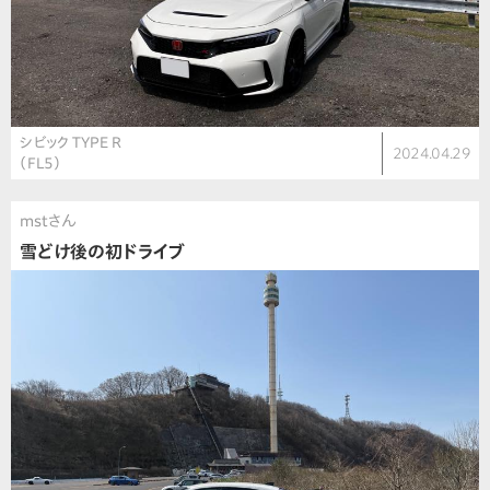
シビック TYPE R
2024.04.29
（FL5）
mstさん
雪どけ後の初ドライブ