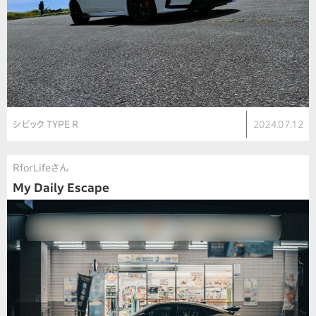
シビック TYPE R
2024.07.12
RforLifeさん
My Daily Escape