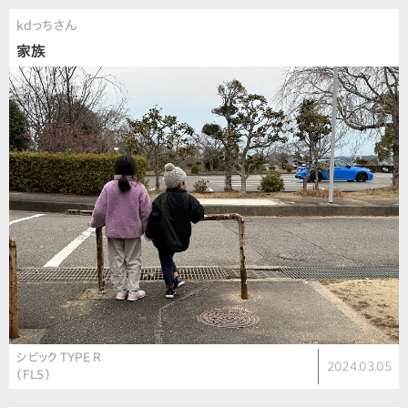
kdっちさん
家族
シビック TYPE R
2024.03.05
（FL5）