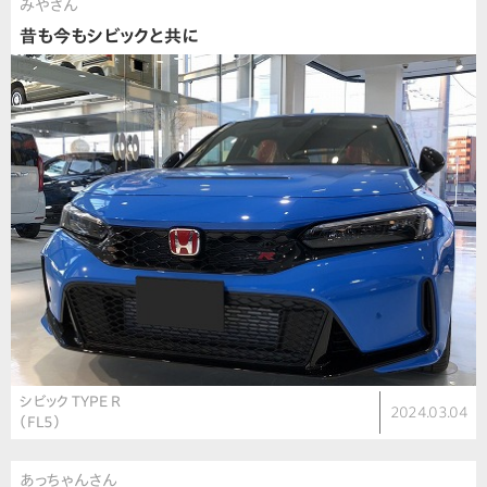
みやさん
昔も今もシビックと共に
シビック TYPE R
2024.03.04
（FL5）
あっちゃんさん