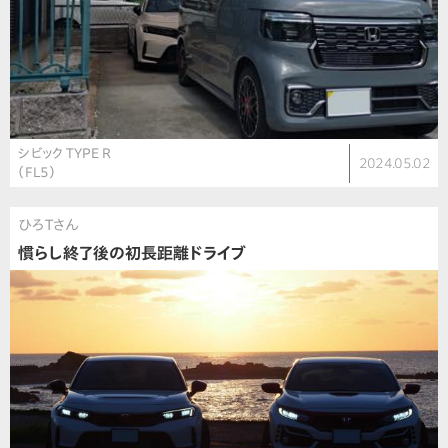
シビック TYPE R
2024.05.02
（FL5）
ひろTさん
慣らし終了後の初長距離ドライブ