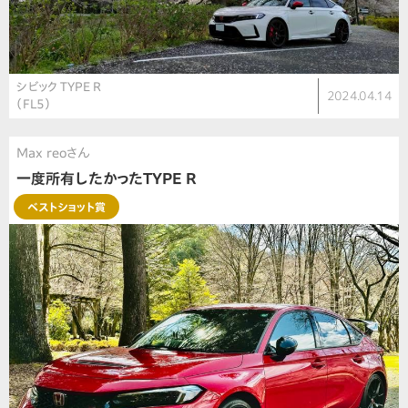
シビック TYPE R
2024.04.14
（FL5）
Max reoさん
一度所有したかったTYPE R
ベストショット賞