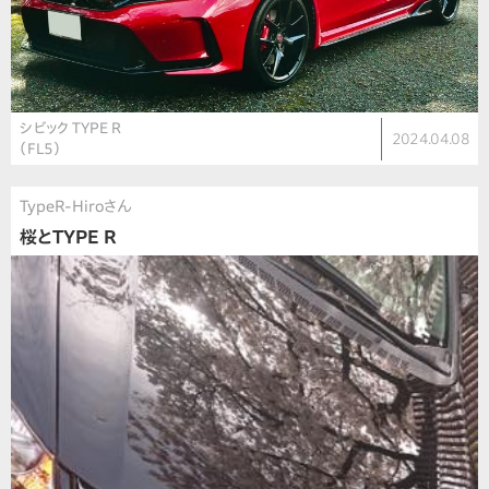
シビック TYPE R
2024.04.08
（FL5）
TypeR-Hiroさん
桜とTYPE R