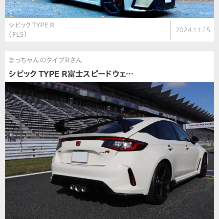
シビック TYPE R
2024.11.25
（FL5）
まっちゃんのタイプRさん
シビック TYPE R富士スピードウェ…