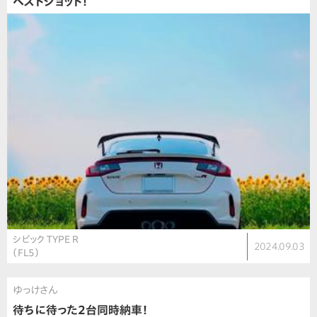
ベストショット！
シビック TYPE R
2024.09.03
（FL5）
ゆっけさん
待ちに待った2台同時納車！