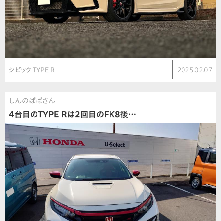
シビック TYPE R
2025.02.07
しんのぱぱさん
4台目のTYPE Rは2回目のFK8後…