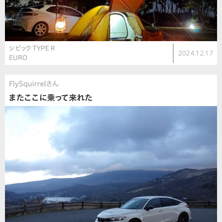
シビック TYPE R
2024.12.17
EURO
FlySquirrelさん
またここに乗って来れた