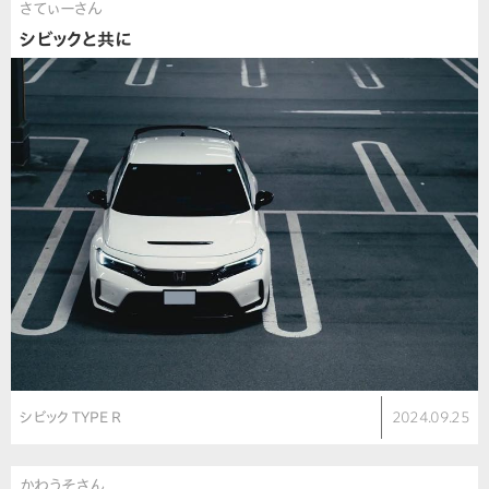
さてぃーさん
シビックと共に
シビック TYPE R
2024.09.25
かわうそさん