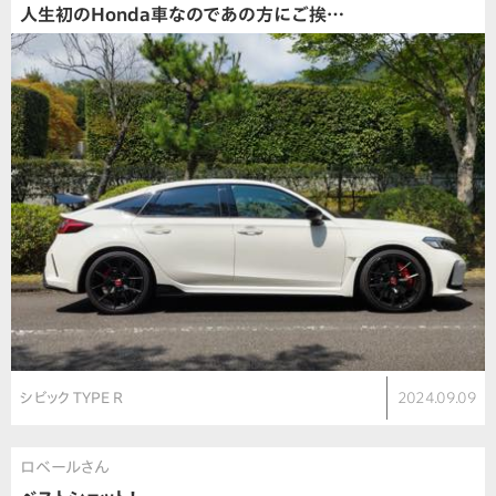
人生初のHonda車なのであの方にご挨…
シビック TYPE R
2024.09.09
ロベールさん