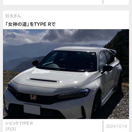
灯火さん
「女神の道」をTYPE Rで
シビック TYPE R
2024.10.14
（FL5）