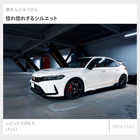
栗まんじゅうさん
惚れ惚れするシルエット
シビック TYPE R
2024.10.02
（FL5）