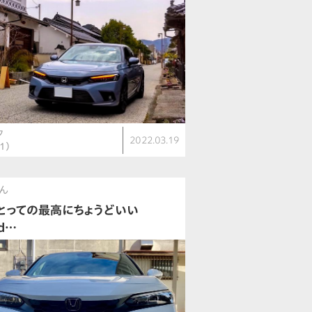
ク
2022.03.19
1）
ん
とっての最高にちょうどいい
d…