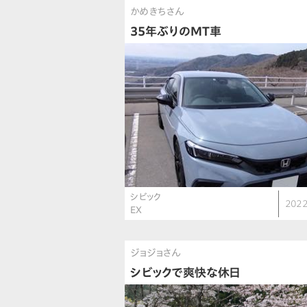
かめきちさん
35年ぶりのMT車
シビック
2022
EX
ジョジョさん
シビックで爽快な休日