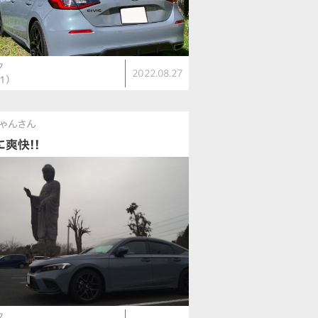
ク
2022.08.27
1）
ゃんさん
に爽快!!
ク