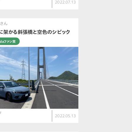
2022.07.13
さん
に架かる斜張橋と空色のシビック
ndaファン賞
ク
2022.05.13