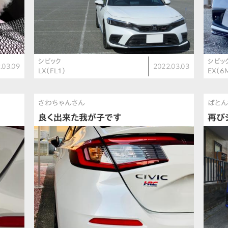
シビック
シビッ
.03.09
2022.03.03
LX（FL1）
EX（6
さわちゃんさん
ばとん
良く出来た我が子です
再び