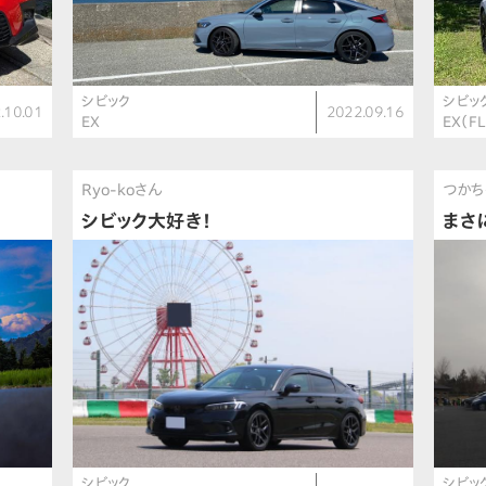
シビック
シビッ
.10.01
2022.09.16
EX
EX（FL
Ryo-koさん
つかち
シビック大好き！
まさ
シビック
シビッ