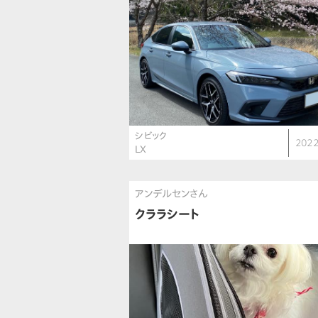
シビック
2022
LX
アンデルセンさん
クララシート