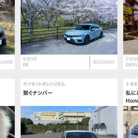
シビック
シビッ
.04.08
2022.04.05
EX
EX（FL
サンセットオレンジさん
ナオさ
繋ぐナンバー
私に
Hon