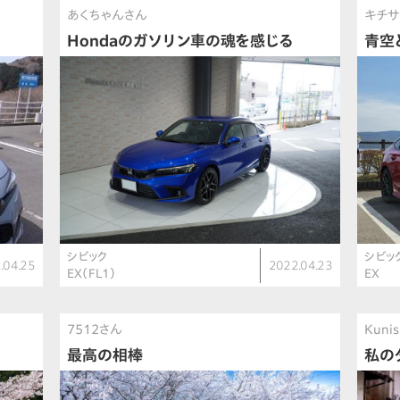
あくちゃんさん
キチ
Hondaのガソリン車の魂を感じる
青空
シビック
シビッ
.04.25
2022.04.23
EX（FL1）
EX
7512さん
Kuni
最高の相棒
私の