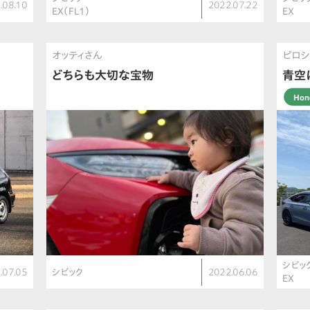
.08.10
2022.07.22
EX（FL1）
EX
オッティさん
ピロシ
どちらも大切な宝物
青空
Ho
シビッ
.07.05
シビック
2022.06.06
EX