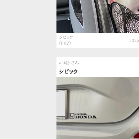
シビック
2022
（FK7）
aki@.さん
シビック