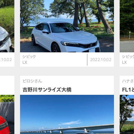
シビック
シビッ
.10.02
2022.10.02
LX
LX
ピロシさん
ハナ
吉野川サンライズ大橋
FL