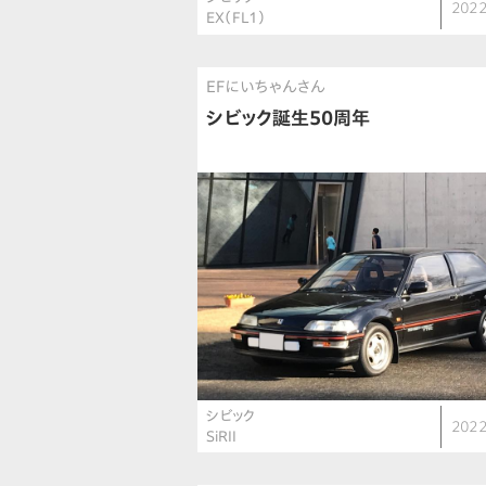
2022
EX（FL1）
EFにいちゃんさん
シビック誕生50周年
シビック
2022
SiRII