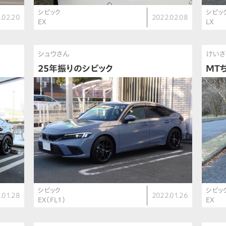
シビック
シビッ
.02.20
2022.02.08
EX
LX
シュウさん
けい
25年振りのシビック
MT
シビック
シビッ
.01.28
2022.01.26
EX（FL1）
EX