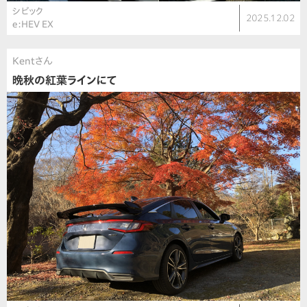
シビック
2025.12.02
e:HEV EX
Kentさん
晩秋の紅葉ラインにて