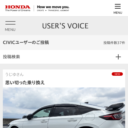
MENU
MENU
CIVICユーザーのご投稿
投稿件数37件
投稿検索
うじゆさん
NEW
思い切った乗り換え