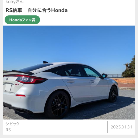
kohyさん
RS納車 自分に合うHonda
Hondaファン賞
シビック
2025.01.31
RS