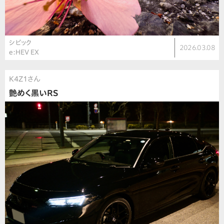
シビック
2026.03.08
e:HEV EX
K4Z1さん
艶めく黒いRS