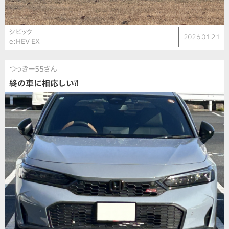
シビック
2026.01.21
e:HEV EX
つっきー55さん
終の車に相応しい⁈