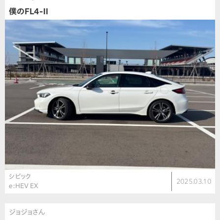
僕のFL4-Ⅱ
シビック
2025.03.10
e:HEV EX
ジョジョさん