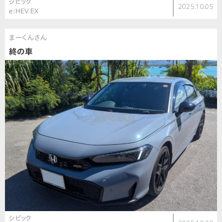
シビック
2025.10.05
e:HEV EX
まーくんさん
終の車
シビック