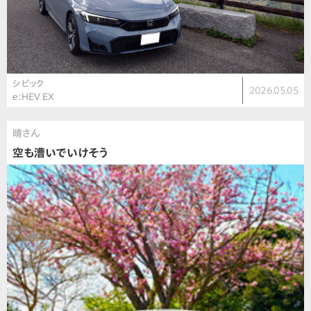
シビック
2026.05.05
e:HEV EX
晴さん
空も漕いでいけそう