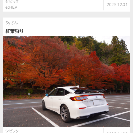
シビック
2025.12.01
e:HEV
Syさん
紅葉狩り
シビック