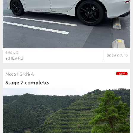
シビック
2026.07.19
e:HEV RS
Mot61 3rdさん
NEW
Stage 2 complete.