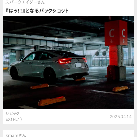
スパークエイダーさん
『はッ！！』となるバックショット
シビック
2025.04.14
EX（FL1）
kmamさん