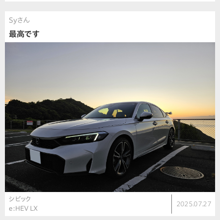
Syさん
最高です
シビック
2025.07.27
e:HEV LX