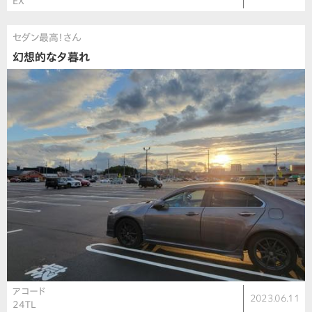
EX
セダン最高！さん
幻想的な夕暮れ
アコード
2023.06.11
24TL