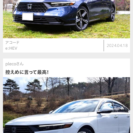
アコード
2024.04.18
e:HEV
plecoさん
控えめに言って最高！