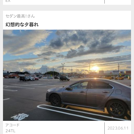
EX
セダン最高！さん
幻想的な夕暮れ
アコード
2023.06.11
24TL