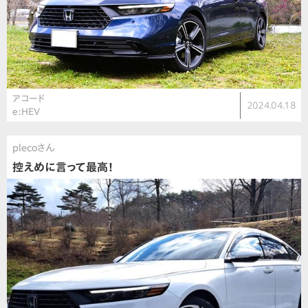
アコード
2024.04.18
e:HEV
plecoさん
控えめに言って最高！