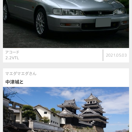
アコード
2021.05.03
2.2VTL
マエダマエダさん
中津城と