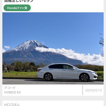
由緒正しいセダン
Hondaファン賞
アコード
2020.05.15
HYBRID EX
HCCSさん