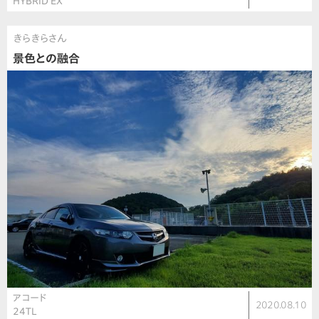
HYBRID EX
きらきらさん
景色との融合
アコード
2020.08.10
24TL