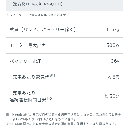
（消費税10％抜き ￥99,000）
※バッテリー、充電器は付属されていません
重量（バンド、バッテリー除く）
6.5
kg
モーター最大出力
500
W
バッテリー電圧
36
v
※1
1充電あたり電気代
8
約
円
1充電あたり
50
約
分
※2
連続運転時間目安
※1
Honda調べ。充電ゼロの状態から満充電状態にした場合。電力料金の目安単
価1kWhあたり27円（税込）をもとに算出。
※2
Honda調べ。無負荷状態の場合の運転時間。使用条件により異なります。