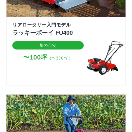
リアロータリー入門モデル
ラッキーボーイ FU400
畑の目安
〜100坪
（〜330m²）