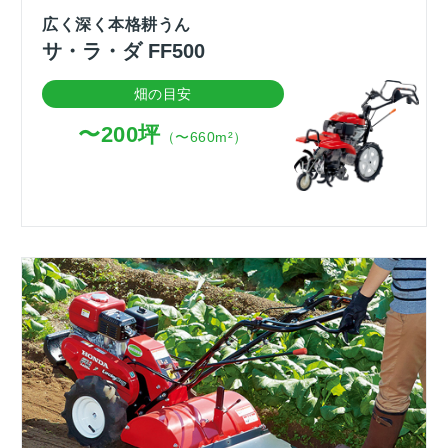
広く深く本格耕うん
サ・ラ・ダ FF500
畑の目安
〜200坪
（〜660m²）