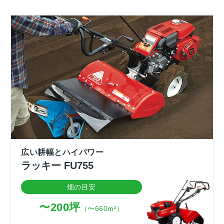
広い耕幅とハイパワー
ラッキー FU755
畑の目安
〜200坪
（〜660m²）