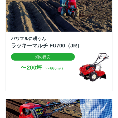
パワフルに耕うん
ラッキーマルチ FU700（JR）
畑の目安
〜200坪
（〜660m²）