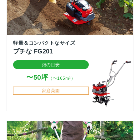
軽量＆コンパクトなサイズ
プチな FG201
畑の目安
〜50坪
（〜165m²）
家庭菜園