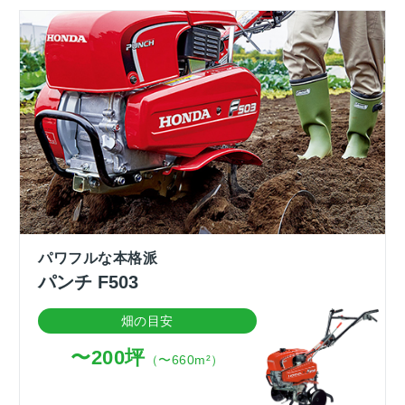
パワフルな本格派
パンチ F503
畑の目安
〜200坪
（〜660m²）