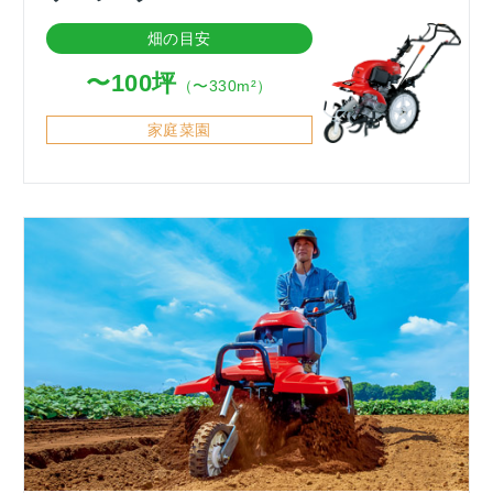
畑の目安
〜100坪
（〜330m²）
家庭菜園