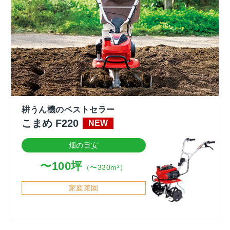
耕うん機のベストセラー
こまめ F220
畑の目安
〜100坪
（〜330m²）
家庭菜園