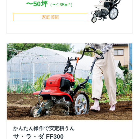
〜50坪
（〜165m²）
家庭菜園
かんたん操作で安定耕うん
サ・ラ・ダ FF300