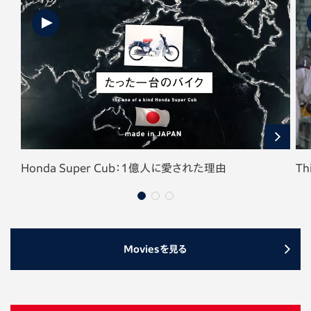
Honda Super Cub：1億人に愛された理由
Th
Moviesを見る