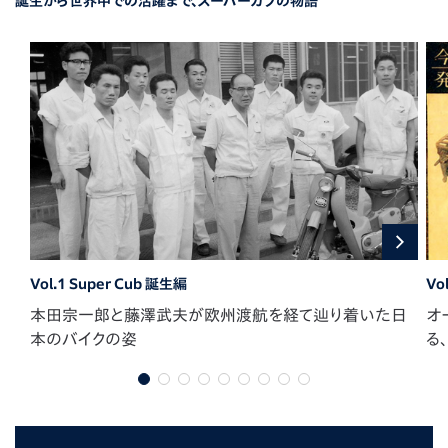
誕生から世界中での活躍まで、スーパーカブの物語
Vol.1 Super Cub 誕生編
Vo
本田宗一郎と藤澤武夫が欧州渡航を経て辿り着いた日
オ
本のバイクの姿
る