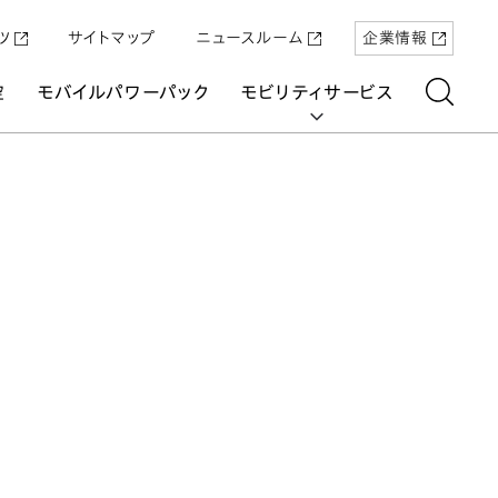
ツ
サイトマップ
ニュースルーム
企業情報
空
モバイルパワーパック
モビリティサービス
aring
「Super-ONE」を5月22日（金）に発売
原付一種の電動二輪パーソナルコミュ
パワープロダクツ
マリン
航空
航空
UNI-ONE
ーター「ICON e:」