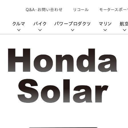
Q&A・お問い合わせ
リコール
モータースポー
クルマ
バイク
パワープロダクツ
マリン
航
購入検討中の方へ
取扱説明書/
カタログ閲覧
カタログ閲覧
モビリティロボット
バイクアプリ
パワープロダクツブランド
オーナーサポート
動画ギャラリー
HondaJet
パーツカタログ
販売店検索
Honda Total Care
UNI-ONE
HondaJet Sh
水上のカーボンニュートラル
取扱店検索
Honda Marine DNA
Service
HondaGO
「電動推進機」
展示・試乗車検索
アフターサービス
テクノロジー
世界のプロが選んだ Honda
セルフ見積り
Honda CONNECT
My Honda