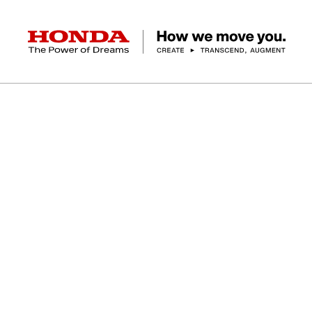
HONDA The Power of Dreams
クルマ
バイク
パワープロダクツ
マリン
航空
モバイルパワーパック
モビリティサービス
カーラインアップ
ラインアップ
耕うん機
ポータブル
HondaJet
クルマ
バイクレンタル
パワープロダクツ一覧
販売・修理店検索
航空エンジン
バイク
軽自動車
コンパクトカー
Honda ON
HondaGO BIKE
取扱店検索
発電機
ミドル
アクセサリー
無償修理情報
取扱説明書
RENTAL
ミニバン
SUV
Honda Monthly
Honda Dream
除雪機
ハイパワー
ライディングギア
取扱説明書
価格表
Owner
自転車
ネットワーク
ハッチバック・
スポーツ・セダン
EveryGo
SmaChari