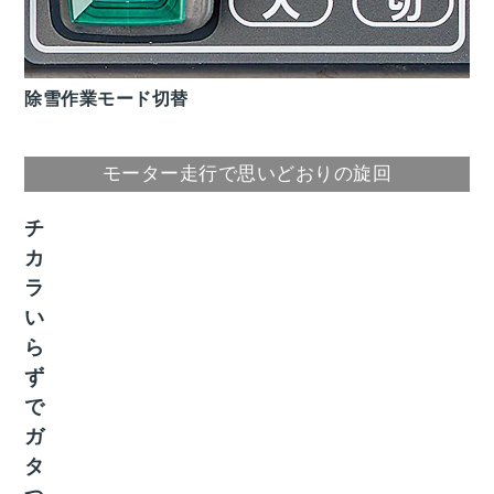
除雪作業モード切替
モーター走行で思いどおりの旋回
チ
カ
ラ
い
ら
ず
で
ガ
タ