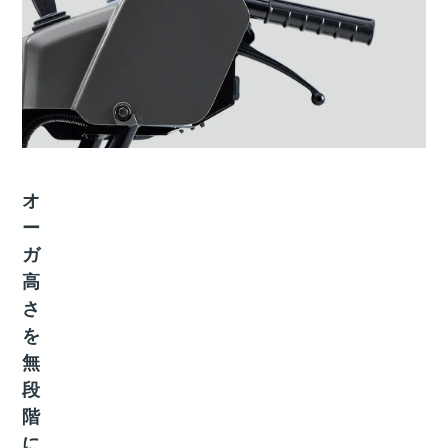
オ
ー
ガ
高
さ
を
無
段
階
に