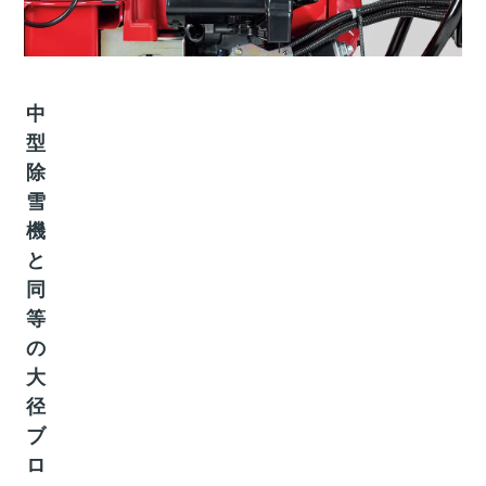
中
型
除
雪
機
と
同
等
の
大
径
ブ
ロ