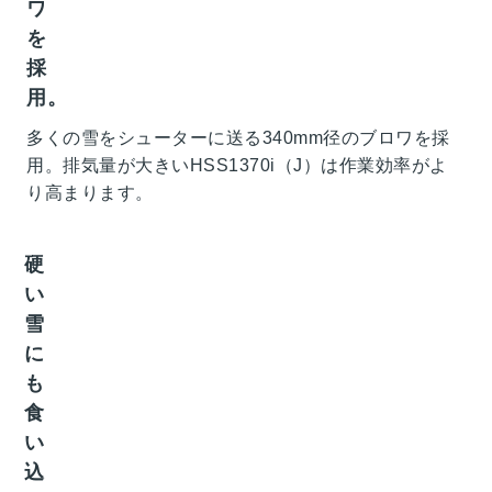
ワ
を
採
用。
多くの雪をシューターに送る340mm径のブロワを採
用。排気量が大きいHSS1370i（J）は作業効率がよ
り高まります。
硬
い
雪
に
も
食
い
込