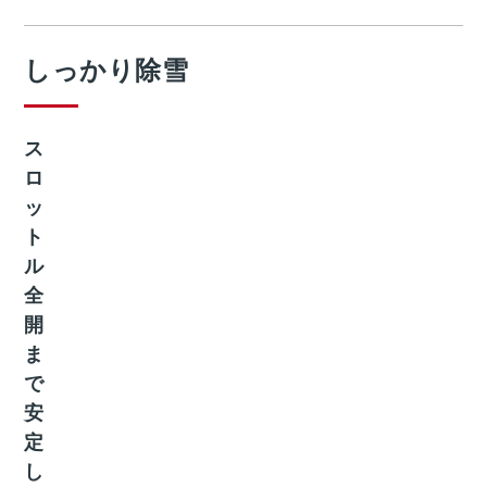
しっかり除雪
ス
ロ
ッ
ト
ル
全
開
ま
で
安
定
し