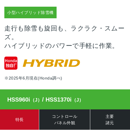
小型ハイブリッド除雪機
走行も除雪も旋回も、
ラクラク・スムー
ズ。
ハイブリッドのパワーで
手軽に作業。
※2025年6月現在(Honda調べ)
HSS960i
/ HSS1370i
（J）
（J）
コントロール
主要
特長
パネル外観
諸元