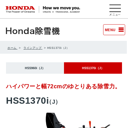
HONDA The Power of Dreams
MENU
ホーム
ラインアップ
HSS1370i（J）
HSS960i（J）
HSS1370i（J）
ハイパワーと幅72cmの
ゆとりある除雪力。
HSS1370i
（J）