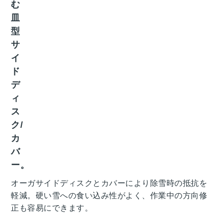
む
皿
型
サ
イ
ド
デ
ィ
ス
ク/
カ
バ
ー。
オーガサイドディスクとカバーにより除雪時の抵抗を
軽減。硬い雪への食い込み性がよく、作業中の方向修
正も容易にできます。