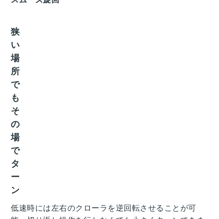
狭
い
場
所
で
も
そ
の
場
で
タ
ー
ン
低速時には左右のクローラを逆回転させることが可