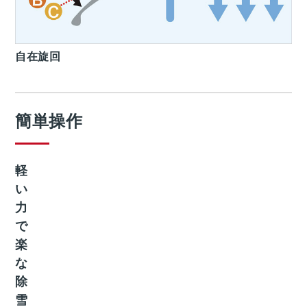
自在旋回
簡単操作
軽
い
力
で
楽
な
除
雪