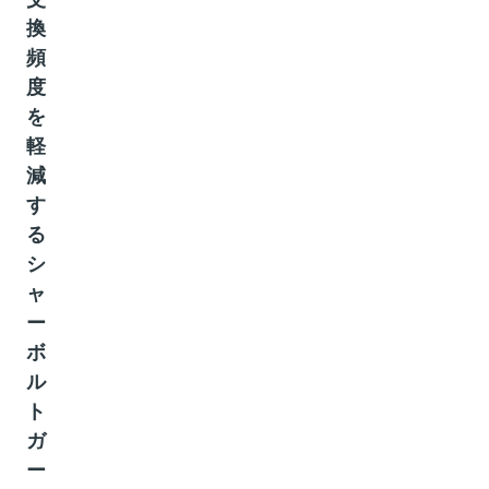
換
頻
度
を
軽
減
す
る
シ
ャ
ー
ボ
ル
ト
ガ
ー