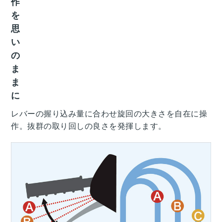
作
を
思
い
の
ま
ま
に
レバーの握り込み量に合わせ旋回の大きさを自在に操
作。抜群の取り回しの良さを発揮します。