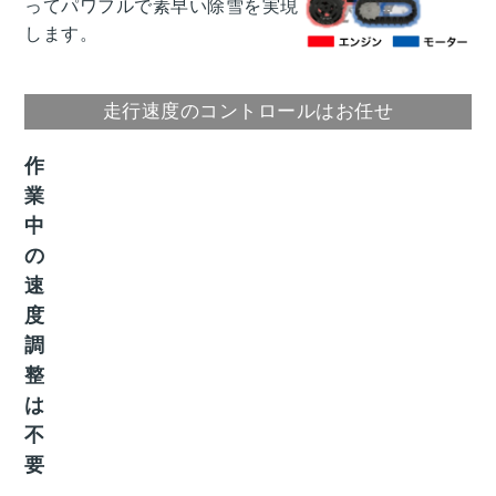
ってパワフルで素早い除雪を実現
します。
走行速度のコントロールはお任せ
作
業
中
の
速
度
調
整
は
不
要