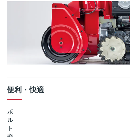
便利・快適
ボ
ル
ト
交