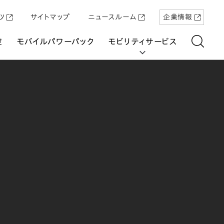
ツ
サイトマップ
ニュースルーム
企業情報
空
モバイルパワーパック
モビリティサービス
aring
「Super-ONE」を5月22日（金）に発売
原付一種の電動二輪パーソナルコ
パワープロダクツ
マリン
航空
航空
UNI-ONE
ミューター「ICON e:」