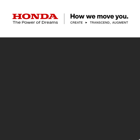
HONDA The Power of Dreams
クルマ
バイク
パワープロダクツ
マリン
航空
モバイルパワーパック
モビリティサービス
カーラインアップ
ラインアップ
耕うん機
ポータブル
HondaJet
クルマ
バイクレンタル
パワープロダクツ一覧
販売・修理店検索
航空エンジン
バイク
軽自動車
コンパクトカー
Honda ON
HondaGO BIKE
取扱店検索
発電機
ミドル
アクセサリー
無償修理情報
取扱説明書
RENTAL
ミニバン
SUV
Honda Monthly
Honda Dream
除雪機
ハイパワー
ライディングギア
取扱説明書
価格表
Owner
自転車
ネットワーク
ハッチバック・
スポーツ・セダン
EveryGo
SmaChari