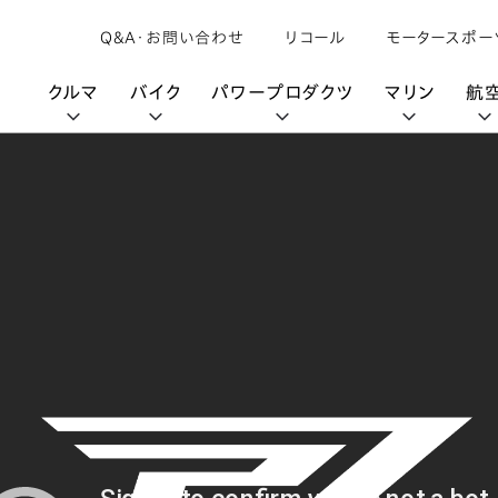
Q&A・お問い合わせ
リコール
モータースポー
クルマ
バイク
パワープロダクツ
マリン
航
購入検討中の方へ
取扱説明書/
カタログ閲覧
カタログ閲覧
モビリティロボット
バイクアプリ
パワープロダクツブランド
オーナーサポート
動画ギャラリー
HondaJet
パーツカタログ
販売店検索
Honda Total Care
UNI-ONE
HondaJet Sh
水上のカーボンニュートラル
取扱店検索
Honda Marine DNA
Service
HondaGO
「電動推進機」
展示・試乗車検索
アフターサービス
テクノロジー
世界のプロが選んだ Honda
セルフ見積り
Honda CONNECT
My Honda