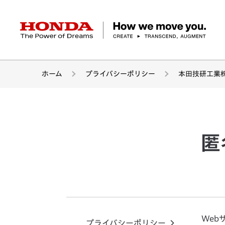
HONDA The Power of Dreams
ホーム
プライバシーポリシー
本田技研工業
クルマ
バイク
パワープロダクツ
マリン
航空
モバイルパワーパック
モビリティサービス
カーラインアップ
ラインアップ
耕うん機
ポータブル
HondaJet
クルマ
バイクレンタル
パワープロダクツ一覧
販売・修理店検索
航空エンジン
バイク
軽自動車
コンパクトカー
Honda ON
HondaGO BIKE
取扱店検索
発電機
ミドル
アクセサリー
無償修理情報
取扱説明書
RENTAL
匿
ミニバン
SUV
Honda Monthly
Honda Dream
除雪機
ハイパワー
ライディングギア
取扱説明書
価格表
Owner
自転車
ネットワーク
ハッチバック・
スポーツ・セダン
EveryGo
SmaChari
Web
プライバシーポリシー