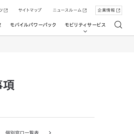
ツ
サイトマップ
ニュースルーム
企業情報
空
モバイルパワーパック
モビリティサービス
aring
事項
「Super-ONE」を5月22日（金）に発売
原付一種の電動二輪パーソナルコ
パワープロダクツ
マリン
航空
航空
UNI-ONE
ミューター「ICON e:」
個別窓口一覧表