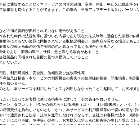
事前に通知することなく本サービスの内容の追加、変更、停止、中止又は廃止等を行
プ情報等を提供することができます。この場合、当該アップデート版又はバージョ


どの補足資料が掲載されていない場合があること 

作された年代の法規制等に基づいた内容であり現在の法規制等に適合した最新の内容
変更等にともない製品に同梱されている取扱説明書と一部内容が異なる場合があるこ
撮影及び表示画面の関係で実際の色と異なって見える場合があること

画像であり、実際の製品、仕様、色と異なる場合があること

当社製品に同梱された書面に基づき提供していること

Honda S＋ Shiftの作動
いないこと

用性、利用可能性、安全性、信頼性及び無故障性等

Honda S+ Shiftスイッチを押すことでシステムのONとO
不利益又は損害（本サービスの利用機会の喪失その他付随的損害、間接損害、特別
システムがONのときもドライブモードの変更が可能です。
を負いません。

のとし、本サービスを利用したこと又は利用しなかったことに起因して、お客様又
OFFのときにスイッチを長押しするとINDIVIDUALモード
ドライブモード
うことによってお客様に生じる損害等に対して一切の責任を負いません。

フォン、タブレット、PCその他のあらゆる機器（以下、「利用端末機」という。
パワーモードをOFFモードにする度にシステムはOFFにな
の賠償責任を負わないものとし、かつ、本サービスの利用復帰等の一切の対応を行わ
システムがONのときに渋滞追従機能付アダプティブクルー
おいて適用される法令・規制を遵守しなければならず、当社はお客様の法令・規制の
たことにより事故、事件等が発生し、お客様又は第三者に損害等が生じた場合にも、
とシステムはOFFになります。
変更、停止、中止又は廃止につき一切の責任を免除され、これらによりお客様になん
当社が債務不履行又は不法行為に基づき損害賠償責任を負う場合については、本条
運転状況などによってはシステムをONにできない場合があ
場合を除いて、当該お客様が直接かつ現実に被った損害を上限として損害賠償責任