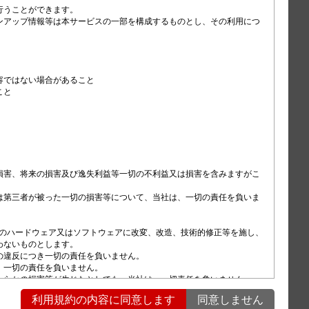
うことができます。

ンアップ情報等は本サービスの一部を構成するものとし、その利用につ
ではない場合があること

と

FFを切り替えることができます。
損害、将来の損害及び逸失利益等一切の不利益又は損害を含みますがこ
は第三者が被った一切の損害等について、当社は、一切の責任を負いま
に変更されます。
）のハードウェア又はソフトウェアに改変、改造、技術的修正等を施し、
ります。
ないものとします。

ズコントロール（ACC）を作動させる
違反につき一切の責任を負いません。

一切の責任を負いません。

らかの損害等が生じたとしても、当社は、一切責任を負いません。

件のうち、当社の損害賠償責任を完全に免責する規定は適用されないも
ります。そのときメッセージが表示さ
利用規約の内容に同意します
同意しません
を負うものとし、第４条第２項に定める損害等（損害発生につき予見