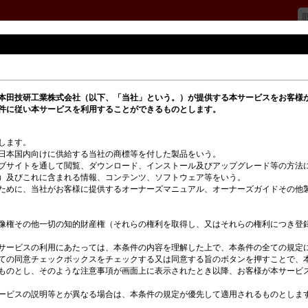
Honda S+ Shift
本田技研工業株式会社（以下、「当社」という。）が提供する本サービスをお客様
Honda S
件に従い本サービスを利用することができるものとします。
制御が切
演出しま
ます。

日本国内向けに供給する当社の商標等を付した製品をいう。

ターに切
ブサイトを通して閲覧、ダウンロード、インストール及びアップグレード等の方法
）及びこれに含まれる情報、コンテンツ、ソフトウェア等をいう。

加減速時
ために、当社がお客様に提供するオーナーズマニュアル、オーナーズガイドその他
とS＋(
サービスの利用にあたっては、本条件の内容を理解した上で、本条件の全ての規定に
ての同意チェックボックスをチェックする又は同意する旨のボタンを押すことで、
ものとし、そのような注意事項が画面上に表示されたとき以降、お客様が本サービ