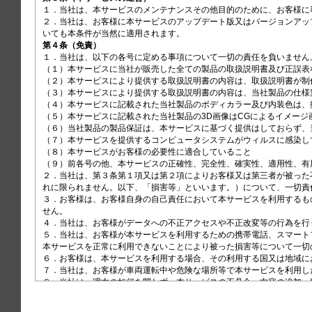
ワイパー・ウォッシャー
１．当社は、本サービスのメンテナンスその他目的のために、お客様に
２．当社は、お客様に本サービスのアップデート版又はバージョンアッ
デフロスター（くもり止め）
第４条（免責）
走行に関する機能
１．当社は、以下の各号に定める事項について一切の責任を負いません。
（１）本サービスに当社が販売した全ての製品の取扱説明書及び正誤表な
ドライブモード
（２）本サービスにより提供する取扱説明書の内容は、取扱説明書が制
減速セレクター
（３）本サービスにより提供する取扱説明書の内容は、当社製品の仕様
（４）本サービスに記載された当社製品のボディカラー及び内装色は、
Honda S+ Shift
（５）本サービスに記載された当社製品の3D画像はCGによるイメージ
車両接近通報装置
（６）当社製品の製品保証は、本サービスに基づく提供はしておらず、
（７）本サービスを提供するコンピュータシステムがウィルスに感染して
VSA（ビークルスタビリティアシス
（８）本サービスがお客様の必要性に適合していること

ト）
（９）前各号の他、本サービスの正確性、完全性、確実性、適用性、有
アジャイルハンドリングアシスト
２．当社は、第３条第１項又は第２項によりお客様又は第三者が被った
れに限られません。以下、「損害等」といいます。）について、一切責任
各部の操作
３．お客様は、お客様自身の自己責任において本サービスを利用するも
せん。

安全運転支援システム
４．当社は、お客様がデータへの不正アクセスや不正改変等の行為を行
５．当社は、お客様が本サービスを利用するための携帯電話、スマート
メーターについて
本サービスを正常に利用できないことにより被った損害等について一切
６．お客様は、本サービスを利用する場合、その利用する国又は地域に
メンテナンス
７．当社は、お客様が車両運転中や危険な場所等で本サービスを利用し
８．当社は、理由の如何を問わず、本サービスの不具合、内容の追加、
万一の場合には
９．本条件が消費者契約法第２条第３項の消費者契約に該当し、かつ、
のとします。この場合において、当社は、当社に故意又は重過失がある