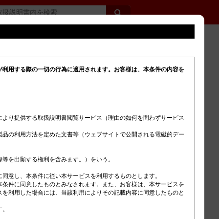
が利用する際の一切の行為に適用されます。お客様は、本条件の内容を
+ Shiftスイッチ（
）を押すことで
り替わり、有段変速の感覚や走行音を
す。このときメーター表示がタコメー
り替わります。
により提供する取扱説明書閲覧サービス（理由の如何を問わずサービス
にはメーターに仮想ギア段数（
）
製品の利用方法を定めた文書等（ウェブサイトで公開される電磁的デー
)が表示されます。
同意し、本条件に従い本サービスを利用するものとします。

本条件に同意したものとみなされます。また、お客様は、本サービスを
スを利用した場合には、当該利用によりその記載内容に同意したものと