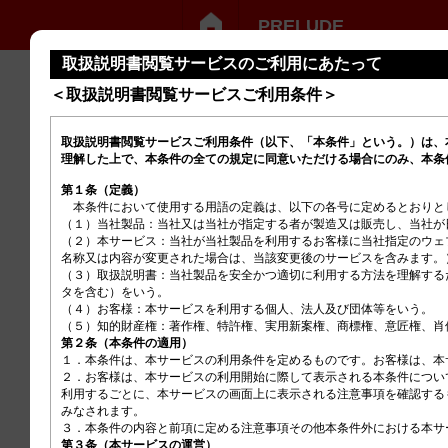
PRELUDE
取扱説明書閲覧サービスのご利用にあたって
＜取扱説明書閲覧サービスご利用条件＞
はじめに
取扱説明書閲覧サービスご利用条件（以下、「本条件」という。）は、
運転の前に
理解した上で、本条件の全ての規定に同意いただける場合にのみ、本条
運転するときの操作
第１条（定義）
　本条件において使用する用語の定義は、以下の各号に定めるとおりとし
パワーシステムの起動・停止
（１）当社製品：当社又は当社が指定する者が製造又は販売し、当社が
（２）本サービス：当社が当社製品を利用するお客様に当社指定のウェ
シフト操作
名称又は内容が変更された場合は、当該変更後のサービスを含みます。
ブレーキ
（３）取扱説明書：当社製品を安全かつ適切に利用する方法を理解する
タを含む）をいう。

発進・走行中
（４）お客様：本サービスを利用する個人、法人及び団体等をいう。

駐停車
第２条（本条件の適用）
１．本条件は、本サービスの利用条件を定めるものです。お客様は、本
リアワイドカメラシステム
２．お客様は、本サービスの利用開始に際して表示される本条件につい
利用するごとに、本サービスの画面上に表示される注意事項を確認する
給油
みなされます。

ウィンカー・ライト
第３条（本サービスの運営）