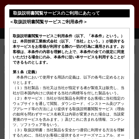
PRELUDE
取扱説明書閲覧サービスのご利用にあたって
＜取扱説明書閲覧サービスご利用条件＞
ドライブモード
取扱説明書閲覧サービスご利用条件（以下、「本条件」という。）
は、本田技研工業株式会社（以下、「当社」という。）が提供する
本サービスをお客様が利用する際の一切の行為に適用されます。お
ドライブモードの選択
客様は、本条件の内容を理解した上で、本条件の全ての規定に同意
いただける場合にのみ、本条件に従い本サービスを利用することが
ドライブモードスイッチ（
）を押してモードを選択します。
できるものとします。
選択しているモードはメーターに表示されます。
第１条（定義）
　本条件において使用する用語の定義は、以下の各号に定めるとお
りとします。

（１）当社製品：当社又は当社が指定する者が製造又は販売し、当
社が日本国内向けに供給する当社の商標等を付した製品をいう。

（２）本サービス：当社が当社製品を利用するお客様に当社指定の
ウェブサイトを通して閲覧、ダウンロード、インストール及びアッ
プグレード等の方法により提供する取扱説明書閲覧サービス（理由
の如何を問わずサービス名称又は内容が変更された場合は、当該変
更後のサービスを含みます。）及びこれに含まれる情報、コンテン
ツ、ソフトウェア等をいう。

（３）取扱説明書：当社製品を安全かつ適切に利用する方法を理解
運転状況などによってはモードの変更ができない場合があります。
するために、当社がお客様に提供するオーナーズマニュアル、オー