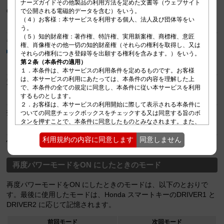
また、車両に異常があるときなどもメッセージが表示されてモード
ナーズガイドその他製品の利用方法を定めた文書等（ウェブサイト
の変更ができません。
で公開される電磁的データを含む）をいう。

（４）お客様：本サービスを利用する個人、法人及び団体等をい
INDIVIDUALモード
う。

（５）知的財産権：著作権、特許権、実用新案権、商標権、意匠
各カテゴリーをご希望の設定に個別でカスタマイズできます。
権、肖像権その他一切の知的財産権（それらの権利を取得し、又は
INDIVIDUAL設定のカスタマイズ
第２条（本条件の適用）
SPORTモード
１．本条件は、本サービスの利用条件を定めるものです。お客様
は、本サービスの利用にあたっては、本条件の内容を理解した上
運転操作に対しての応答性を高めたモードです。
で、本条件の全ての規定に同意し、本条件に従い本サービスを利用
するものとします。

GT モード
２．お客様は、本サービスの利用開始に際して表示される本条件に
操作性と快適性のバランスを最適化したモードです。
ついての同意チェックボックスをチェックする又は同意する旨のボ
タンを押すことで、本条件に同意したものとみなされます。また、
COMFORTモード
お客様は、本サービスを利用するごとに、本サービスの画面上に表
示される注意事項を確認するものとし、そのような注意事項が画面
利用規約の内容に同意します
同意しません
快適性を高めたモードです。
上に表示されたとき以降、お客様が本サービスを利用した場合に
は、当該利用によりその記載内容に同意したものとみなされます。

３．本条件の内容と前項に定める注意事項その他本条件外における
再度パワーモードをON にしたときのモード
本サービスの説明等とが異なる場合は、本条件の規定が優先して適
再度パワーモードをON にしたときのモードは、以下のとおりで
第３条（本サービスの運営）
す。最後に使用したモードは、Honda スマートキーのDRIVER1 と
１．当社は、本サービスのメンテナンスその他目的のために、お客
DRIVER2 に応じて記憶されます。
様に事前に通知することなく本サービスの内容の追加、変更、停
止、中止又は廃止等を行うことができます。

前回モード
次回モード
２．当社は、お客様に本サービスのアップデート版又はバージョン