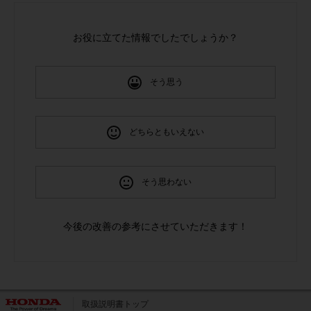
応を行わないものとします。

６．お客様は、本サービスを利用する場合、その利用する国又は地域におい
お役に立てた情報でしたでしょうか？
て適用される法令・規制を遵守しなければならず、当社はお客様の法令・規
制の違反につき一切の責任を負いません。

７．当社は、お客様が車両運転中や危険な場所等で本サービスを利用したこ
とにより事故、事件等が発生し、お客様又は第三者に損害等が生じた場合に
そう思う
も、一切の責任を負いません。

８．当社は、理由の如何を問わず、本サービスの不具合、内容の追加、変
更、停止、中止又は廃止につき一切の責任を免除され、これらによりお客様
どちらともいえない
になんらかの損害等が生じたとしても、当社は、一切責任を負いません。

９．本条件が消費者契約法第２条第３項の消費者契約に該当し、かつ、当社
が債務不履行又は不法行為に基づき損害賠償責任を負う場合については、本
条件のうち、当社の損害賠償責任を完全に免責する規定は適用されないもの
そう思わない
とします。この場合において、当社は、当社に故意又は重過失がある場合を
除いて、当該お客様が直接かつ現実に被った損害を上限として損害賠償責任
を負うものとし、第４条第２項に定める損害等（損害発生につき予見し、又
今後の改善の参考にさせていただきます！
は予見し得た場合を含む。）については、一切の責任を負いません。

第５条（利用料金）
　本サービス利用にかかる対価は、無料とします。

第６条（本サービスの利用環境）
取扱説明書トップ