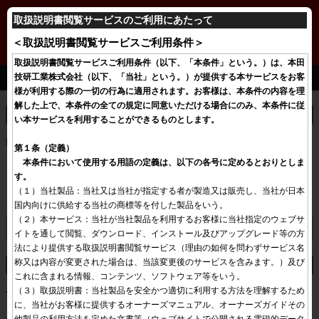
FREED/FREED+
取扱説明書閲覧サービスのご利用にあたって
＜取扱説明書閲覧サービスご利用条件＞
取扱説明書閲覧サービスご利用条件（以下、「本条件」という。）は、本田
Hondaスマートキーの取り扱いと電池交換
技研工業株式会社（以下、「当社」という。）が提供する本サービスをお客
様が利用する際の一切の行為に適用されます。お客様は、本条件の内容を理
解した上で、本条件の全ての規定に同意いただける場合にのみ、本条件に従
取り扱いについて
い本サービスを利用することができるものとします。
Hondaスマートキーの取り扱いは、下記の点に注意してください。
第１条（定義）

　本条件において使用する用語の定義は、以下の各号に定めるとおりとしま
発信器を落としたり投げたりしない
す。
温度が極端に高い/低い場所に置かない
（１）当社製品：当社又は当社が指定する者が製造又は販売し、当社が日本
液体にひたさない
国内向けに供給する当社の商標等を付した製品をいう。

（２）本サービス：当社が当社製品を利用するお客様に当社指定のウェブサ
さらに詳しく
イトを通して閲覧、ダウンロード、インストール及びアップグレード等の方
法により提供する取扱説明書閲覧サービス（理由の如何を問わずサービス名
称又は内容が変更された場合は、当該変更後のサービスを含みます。）及び
電池交換のしかた
これに含まれる情報、コンテンツ、ソフトウェア等をいう。

（３）取扱説明書：当社製品を安全かつ適切に利用する方法を理解するため
作動距離が不安定になった場合は、電池の消耗が考えられます。ボ
に、当社がお客様に提供するオーナーズマニュアル、オーナーズガイドその
タンを押したときにインジケーターが点灯しない場合は、電池切れ
他製品の利用方法を定めた文書等（ウェブサイトで公開される電磁的データ