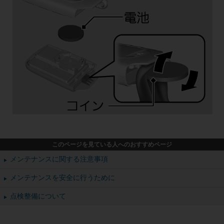
（６）当社製品の製品保証は、本サービスに基づく提供はしておらず、当社
製品に同梱された書面に基づき提供していること

（７）本サービスを提供するコンピュータシステムがウィルスに感染してい
ないこと

（８）本サービスがお客様の必要性に適合していること

（９）前各号の他、本サービスの正確性、完全性、確実性、適用性、有用
性、利用可能性、安全性、信頼性及び無故障性等

２．当社は、第３条第１項又は第２項によりお客様又は第三者が被った不利
益又は損害（本サービスの利用機会の喪失その他付随的損害、間接損害、特
別損害、将来の損害及び逸失利益等一切の不利益又は損害を含みますがこれ
に限られません。以下、「損害等」といいます。）について、一切責任を負
いません。

３．お客様は、お客様自身の自己責任において本サービスを利用するものと
し、本サービスを利用したこと又は利用しなかったことに起因して、お客様
又は第三者が被った一切の損害等について、当社は、一切の責任を負いませ
このページを見ている人へのおすすめページ
ん。

メンテナンスに関する注意事項
４．当社は、お客様がデータへの不正アクセスや不正改変等の行為を行うこ
とによってお客様に生じる損害等に対して一切の責任を負いません。

メンテナンスを安全に行うために
５．当社は、お客様が本サービスを利用するための携帯電話、スマートフォ
ン、タブレット、PCその他のあらゆる機器（以下、「利用端末機」とい
点検整備について
う。）のハードウェア又はソフトウェアに改変、改造、技術的修正等を施
し、本サービスを正常に利用できないことにより被った損害等について一切
の賠償責任を負わないものとし、かつ、本サービスの利用復帰等の一切の対