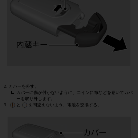
１．当社は、本サービスのメンテナンスその他目的のために、お客様に事前
に通知することなく本サービスの内容の追加、変更、停止、中止又は廃止等
を行うことができます。

２．当社は、お客様に本サービスのアップデート版又はバージョンアップ情
報等を提供することができます。この場合、当該アップデート版又はバージ
ョンアップ情報等は本サービスの一部を構成するものとし、その利用につい
ても本条件が当然に適用されます。

第４条（免責）
１．当社は、以下の各号に定める事項について一切の責任を負いません。

（１）本サービスに当社が販売した全ての製品の取扱説明書及び正誤表など
の補足資料が掲載されていない場合があること

（２）本サービスにより提供する取扱説明書の内容は、取扱説明書が制作さ
れた年代の法規制等に基づいた内容であり現在の法規制等に適合した最新の
カバーを外す。
内容ではない場合があること

カバーに傷が付かないように、コインに布などを巻いてカバ
（３）本サービスにより提供する取扱説明書の内容は、当社製品の仕様変更
ーを取り外します。
等にともない製品に同梱されている取扱説明書と一部内容が異なる場合があ
と
を間違えないよう、電池を交換する。
ること

（４）本サービスに記載された当社製品のボディカラー及び内装色は、撮影
及び表示画面の関係で実際の色と異なって見える場合があること

（５）本サービスに記載された当社製品の3D画像はCGによるイメージ画像
であり、実際の製品、仕様、色と異なる場合があること
