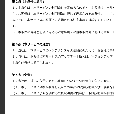
第２条（本条件の適用）
エンジンルーム内のメンテナンス
１．本条件は、本サービスの利用条件を定めるものです。お客様は、本サ
電球の交換
２．お客様は、本サービスの利用開始に際して表示される本条件について
るごとに、本サービスの画面上に表示される注意事項を確認するものとし
ワイパーブレードラバーの点検と整備
す。

タイヤの点検と整備
３．本条件の内容と前項に定める注意事項その他本条件外における本サー
Hondaスマートキー
第３条（本サービスの運営）
エアコンのお手入れ
１．当社は、本サービスのメンテナンスその他目的のために、お客様に事
２．当社は、お客様に本サービスのアップデート版又はバージョンアップ
清掃
本条件が当然に適用されます。

アクセサリーと改造
第４条（免責）
１．当社は、以下の各号に定める事項について一切の責任を負いません。

（１）本サービスに当社が販売した全ての製品の取扱説明書及び正誤表な
万一の場合には
（２）本サービスにより提供する取扱説明書の内容は、取扱説明書が制作
（３）本サービスにより提供する取扱説明書の内容は、当社製品の仕様変
車両仕様一覧
（４）本サービスに記載された当社製品のボディカラー及び内装色は、撮
（５）本サービスに記載された当社製品の3D画像はCGによるイメージ画
Q & A