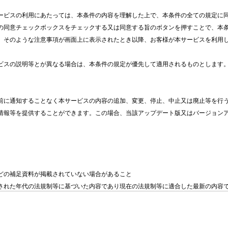
パワーモードをONモードにする。
ービスの利用にあたっては、本条件の内容を理解した上で、本条件の全ての規定に同
の同意チェックボックスをチェックする又は同意する旨のボタンを押すことで、本
アイコンが表示されるまで、ディスプレイ/インフ
、そのような注意事項が画面上に表示されたとき以降、お客様が本サービスを利用
す。
ENTER
スイッチを押す。
ビスの説明等とが異なる場合は、本条件の規定が優先して適用されるものとします。
マルチインフォメーションディスプレイにオイルモニ
さらに詳しく
前に通知することなく本サービスの内容の追加、変更、停止、中止又は廃止等を行う
情報等を提供することができます。この場合、当該アップデート版又はバージョン
マルチインフォメーションディスプレイのメッセー
報
オイルモニターシステム情
メッセージ
どの補足資料が掲載されていない場合があること

報
された年代の法規制等に基づいた内容であり現在の法規制等に適合した最新の内容で
エンジン
更等にともない製品に同梱されている取扱説明書と一部内容が異なる場合があること
されます
影及び表示画面の関係で実際の色と異なって見える場合があること

走行状態
像であり、実際の製品、仕様、色と異なる場合があること

継続しま