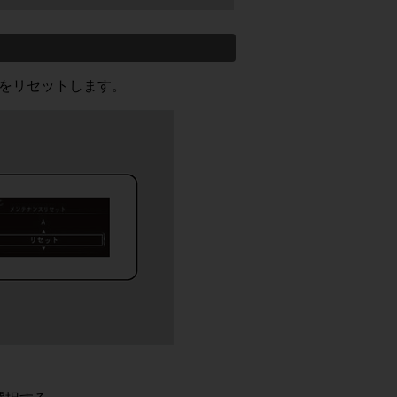
をリセットします。
する行為

ビスを利用する行為

行為
