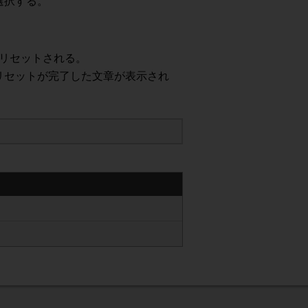
選択する。
利益供与

リセットされる。
リセットが完了した文章が表示され
本サービス利用の停止その他必要な一切の措置をとることができますが、そ


サイト又は本サービスに関する当社又は当社にライセンスを許諾している者
の私的利用その他法律によって明示的に認められる範囲を超えて、これらの
し、当社は、当社が故意又は重過失の場合を除き、一切の責任を負いませ
るものとします。
