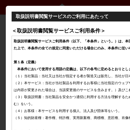
CR-V
取扱説明書閲覧サービスのご利用にあたって
安全なドライブ
＜取扱説明書閲覧サービスご利用条件＞
計器の見かた
取扱説明書閲覧サービスご利用条件（以下、「本条件」という。）は、本
た上で、本条件の全ての規定に同意いただける場合にのみ、本条件に従い
各部の操作
第１条（定義）

オーディオ
　本条件において使用する用語の定義は、以下の各号に定めるとおりとし
運転
（１）当社製品：当社又は当社が指定する者が製造又は販売し、当社が日
（２）本サービス：当社が当社製品を利用するお客様に当社指定のウェブ
メンテナンス
は内容が変更された場合は、当該変更後のサービスを含みます。）及びこ
（３）取扱説明書：当社製品を安全かつ適切に利用する方法を理解するた
メンテナンスの前に
む）をいう。

オイルモニターシステム
（４）お客様：本サービスを利用する個人、法人及び団体等をいう。

オイルモニターシステム
（５）知的財産権：著作権、特許権、実用新案権、商標権、意匠権、肖像
オイルモニターシステムの表示