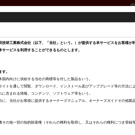
オイルモニターシステムの表示
田技研工業株式会社（以下、「当社」という。）が提供する本サービスをお客様が
本サービスを利用することができるものとします。
ます。
本国内向けに供給する当社の商標等を付した製品をいう。

サイトを通して閲覧、ダウンロード、インストール及びアップグレード等の方法に
れに含まれる情報、コンテンツ、ソフトウェア等をいう。

めに、当社がお客様に提供するオーナーズマニュアル、オーナーズガイドその他製
権その他一切の知的財産権（それらの権利を取得し、又はそれらの権利につき登録等