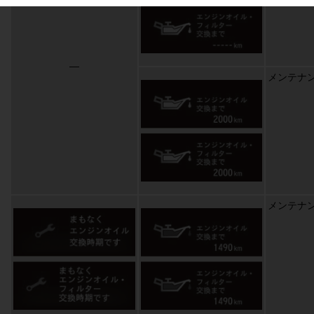
社製品に同梱された書面に基づき提供していること

ないこと

性、利用可能性、安全性、信頼性及び無故障性等

―
メンテナ
利益又は損害（本サービスの利用機会の喪失その他付随的損害、間接損害、特別損
せん。

とし、本サービスを利用したこと又は利用しなかったことに起因して、お客様又は第
ことによってお客様に生じる損害等に対して一切の責任を負いません。

ォン、タブレット、PCその他のあらゆる機器（以下、「利用端末機」という。）の
任を負わないものとし、かつ、本サービスの利用復帰等の一切の対応を行わないもの
いて適用される法令・規制を遵守しなければならず、当社はお客様の法令・規制の違
ことにより事故、事件等が発生し、お客様又は第三者に損害等が生じた場合にも、一
メンテナ
更、停止、中止又は廃止につき一切の責任を免除され、これらによりお客様になんら
社が債務不履行又は不法行為に基づき損害賠償責任を負う場合については、本条件
いて、当該お客様が直接かつ現実に被った損害を上限として損害賠償責任を負うも