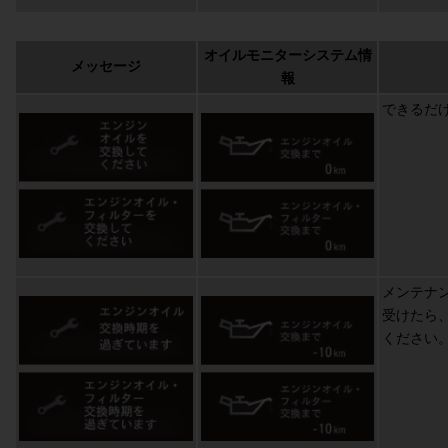
オイルモニターシステム情
メッセージ
ェア、通信手段を自己の責任と費用において、適切に整備するものとします。なお
報
できるだ
費用が発生することがあることを了承して当該通信費用を自ら負担するとともに、
内とは異なる通信費用の料金体系が適用され、又は定額サービスの適用外となる場
止等のセキュリティ対策を講じるものとします。

いません。

メンテナ
る行為又は該当するおそれがある行為をしてはならないものとします。

受けたら
ください
益を侵害する行為




