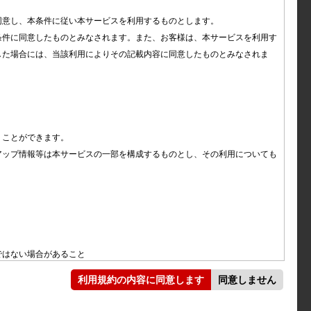
意し、本条件に従い本サービスを利用するものとします。

条件に同意したものとみなされます。また、お客様は、本サービスを利用す
ォメーション（
）スイッチを押
した場合には、当該利用によりその記載内容に同意したものとみなされま


ターシステム画面が表示されます。
ことができます。

アップ情報等は本サービスの一部を構成するものとし、その利用についても
ジとオイルモニターシステム情
情報
はない場合があること

オイル交換後、リセット操作を行うと表示


。
利用規約の内容に同意します
同意しません
に応じた適切な走行距離が計算されるまで
す。