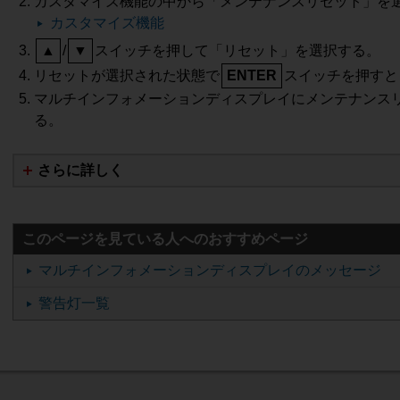
カスタマイズ機能の中から「メンテナンスリセット」を
会運動標ぼうゴロ、政治活動標ぼうゴロ及び特殊知能暴力集団等の反社会的勢力への
カスタマイズ機能
▲
/
▼
スイッチを押して「リセット」を選択する。
リセットが選択された状態で
ENTER
スイッチを押すと
マルチインフォメーションディスプレイにメンテナンス
があると当社が判断した場合、当社は、自己の判断と裁量により、お客様に対し、
る。
を除き、一切責任を負いません。

る行為等への対処について、一切の異議を申し立てることはできないものとします。
当社に対し、その損害を賠償する責任を負います。

さらに詳しく
している者に帰属しており、本条件に基づく本サービスの利用許諾は、当社ウェブ
このページを見ている人へのおすすめページ
マルチインフォメーションディスプレイのメッセージ
いて、当社又は当該情報、画像等の権利者の許諾を得ずに、著作権法に定める個人


警告灯一覧
紛争が生じた場合は、お客様は、自己の責任と費用において紛争を解決するものと
又は当社が適当と認めるその他の方法により行なうものとし、お客様はこれに同意す