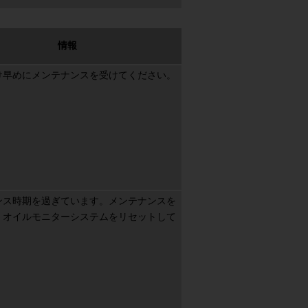
情報
、当社は、本サービスが全ての利用端末機に対応することを保証するもので
け早めにメンテナンスを受けてください。
自己の責任と費用により各種通信事業者が定める定額サービスに申し込む等
合があることを了承し、自己の責任と費用において本サービスを利用するも
ンス時期を過ぎています。メンテナンスを
、オイルモニターシステムをリセットして
。