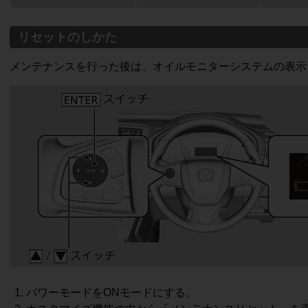
した行為

て又は本サービスに関連して、利用又は提供する行為

リセットのしかた


渡又は処分する行為

メンテナンスを行った後は、オイルモニターシステムの表示
の交換取引をすること、若しくは交換取引をすること、又はその宣伝・告知・勧誘を
れのある行為

ング、その他本サービスのソースコード、構造、アイデア等を解析する行為

のデータの改ざん又はデータを不正に作成すること

フトウェアと結合等する行為

ティコードを破壊する行為

渡、売買、質入等して本サービスを利用する行為

ずあるものと装ったり、又は他の人物や組織と提携、協力関係にあると偽って本サー
ビスを利用すること

所において本サービスの利用のため利用端末機を操作し、又は、その画面を注視する


パワーモードをONモードにする。