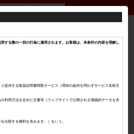
利用する際の一切の行為に適用されます。お客様は、本条件の内容を理解し
より提供する取扱説明書閲覧サービス（理由の如何を問わずサービス名称又
品の利用方法を定めた文書等（ウェブサイトで公開される電磁的データを含
を出願する権利を含みます。）をいう。
