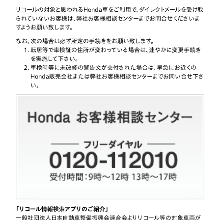
日
リコールの対象と思われるHonda車をご利用で、ダイレクトメールを受け取
られていないお客様は、弊社お客様相談センターまでお問合せくださいま
2015年5月28
【リコール】インスパイア、セイバー、エレメントのリコー
すようお願い致します。
日
なお、次の場合は必ず所定の手続きをお願い致します。
2015年5月28
【リコール】エリシオン、エリシオン プレステージのリコ
転居等で車検証の住所が変わっている場合は、速やかに変更手続き
日
を実施して下さい。
車検時等に未改修の警告文が交付された場合は、早急にお近くの
2015年5月14
【リコール】ザッツのリコール
Honda販売会社または弊社お客様相談センターまでお問い合せ下さ
日
い。
2015年5月14
【リコール】旧型フィットなど10車種のリコール（助手席
日
2015年5月14
【リコール】フィット アリアのリコール（助手席側）
日
2015年5月14
【リコール】エレメント、シビックGXのリコール
日
2015年5月14
【リコール】旧型フィットなど10車種のリコール（運転者
日
2015年5月14
【リコール】フィット アリアのリコール（運転者席側）
「リコール情報検索アプリのご紹介」
日
一般社団法人日本自動車整備振興会連合会よりリコール等の対象車両が