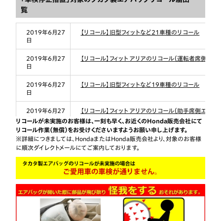
覧
2019年6月27
【リコール】旧型フィットなど21車種のリコール
日
2019年6月27
【リコール】フィット アリアのリコール（運転者席側エア
日
2019年6月27
【リコール】旧型フィットなど19車種のリコール
日
2019年6月27
【リコール】フィット アリアのリコール（助手席側エアバ
日
リコールが未実施のお客様は、一刻も早く、お近くのHonda販売会社にて
リコール作業（無償）をお受けくださいますようお願い申し上げます。
2019年6月27
【リコール】MDXのリコール
※詳細につきましては、HondaまたはHonda販売会社より、対象のお客様
日
に順次ダイレクトメールにてご案内しております。
2019年6月27
【リコール】エレメント、シビックGXのリコール
日
2019年3月28
【リコール】ラグレイト、MDXのリコール
日
2019年3月28
【リコール】インスパイア、セイバー、エレメントのリコー