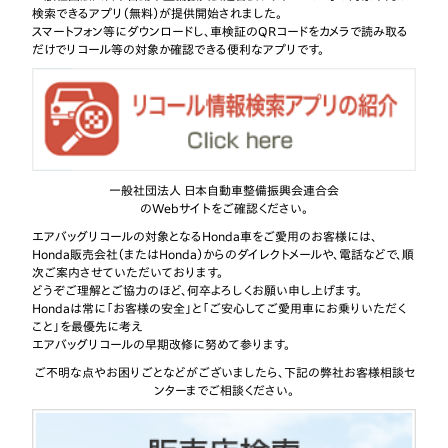
検索できるアプリ（無料）が提供開始されました。
2014年12月
【リコール】旧型フィットなど10車種のリコール
スマートフォン等にダウンロードし、車検証のQRコードをカメラで読み取る
11日
だけでリコール等の対象か確認できる便利なアプリです。
2014年12月
【リコール】エレメントのリコール
11日
一般社団法人 日本自動車整備振興会連合会
のWebサイトをご確認ください。
エアバッグリコールの対象となるHonda車をご愛用のお客様には、
Honda販売会社（またはHonda）からのダイレクトメールや、電話などで、順
次ご案内させていただいております。
どうぞご理解とご協力のほど、何卒よろしくお願い申し上げます。
Hondaは常に「お客様の安全」と「ご安心してご愛用車にお乗りいただく
こと」を最優先に考え
エアバッグリコールの早期改修に努めて参ります。
ご不明な点やお困りごとなどがございましたら、下記の弊社お客様相談セ
ンターまでご相談ください。