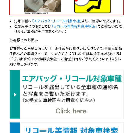
日
2018年9月27
【リコール】旧型フリードなど6車種のリコール
日
対象車種は
「エアバッグ・リコール対象車種」
よりご確認いただけます。
ご愛用車につきましては
「リコール等情報対象車検索」
でご確認いただ
2018年1月18
【リコール】旧型フリードなど11車種のリコール
けます。（車検証をご用意ください）
日
お客様へのお願い
2017年1月19
【リコール】旧型フィットなど16車種のリコール
お客様のご希望日時にリコール作業がお受けいただけるよう、事前に部品
日
手配などの準備をさせて いただきたく存じます。誠に勝手なお願いでは
ございますが、Honda販売会社にご希望日時をご予約くださいますようお
2016年9月8
【リコール】旧型フィットなど16車種のリコール
日
願い申しあげます。
2016年6月9
【リコール】旧型オデッセイなど14車種のリコール
日
2016年6月9
【リコール】MDXのリコール
日
2016年2月5
【リコール】旧型フィットなど13車種のリコール
日
2015年10月1
【リコール】フィット アリアのリコール(運転者席側)
日