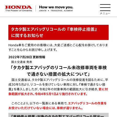
HONDA The Power of Dreams
タカタ製エアバッグリコールの 『車検停止措置』
に関するお知らせ
Honda車をご愛用のお客様には、大変ご迷惑とご心配をお掛けしておりま
すことを心からお詫び申し上げます。
2022年7月28日 更新情報
国土交通省 発表
「タカタ製エアバッグのリコール未改修車両を車検
で通さない措置の拡大について」
国土交通省は、タカタ製エアバッグリコールの改修促進を図るために、平
成30年5月より、リコールを受けていない車両に対し『車検で通さない措
置』を導入しましたが、令和2年の対象車両の範囲拡大に引き続き、
更に対
象範囲が拡大され、令和4年5月1日より施行されています。
このことより、以下の一覧表にある車両で、
エアバッグリコールの作業を
お受けいただけていない場合には、車検が通りません。
「車検停止措置」対象のタカタ製エアバッグリコール届出一