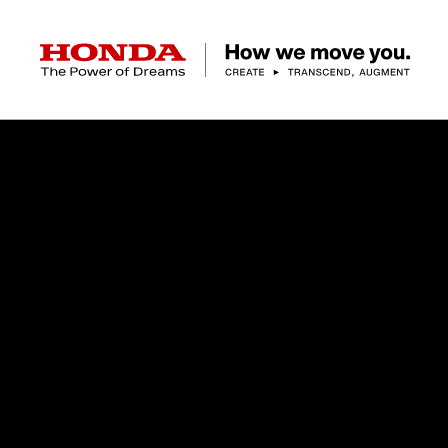
HONDA The Power of Dreams
クルマ
バイク
パワープロダクツ
マリン
航空
モバイルパワーパック
モビリティサービス
カーラインアップ
ラインアップ
耕うん機
ポータブル
HondaJet
クルマ
バイクレンタル
パワープロダクツ一覧
販売・修理店検索
航空エンジン
バイク
軽自動車
コンパクトカー
Honda ON
HondaGO BIKE
取扱店検索
発電機
ミドル
アクセサリー
無償修理情報
取扱説明書
RENTAL
ミニバン
SUV
Honda Monthly
Honda Dream
除雪機
ハイパワー
ライディングギア
取扱説明書
価格表
Owner
自転車
ネットワーク
ハッチバック・
スポーツ・セダン
EveryGo
SmaChari