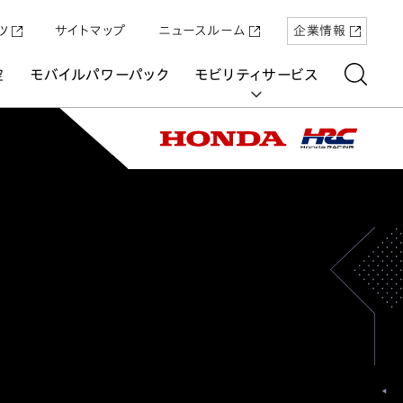
ツ
サイトマップ
ニュースルーム
企業情報
空
モバイルパワーパック
モビリティサービス
aring
「Super-ONE」を5月22日（金）に発売
原付一種の電動二輪パーソナルコミュ
パワープロダクツ
マリン
航空
航空
UNI-ONE
ーター「ICON e:」