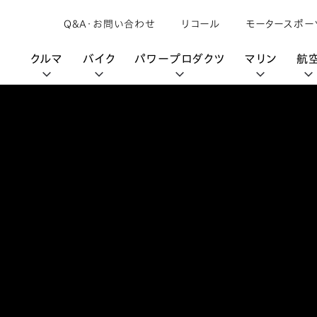
Q&A・お問い合わせ
リコール
モータースポー
クルマ
バイク
パワープロダクツ
マリン
航
購入検討中の方へ
取扱説明書/
カタログ閲覧
カタログ閲覧
モビリティロボット
バイクアプリ
パワープロダクツブランド
オーナーサポート
動画ギャラリー
HondaJet
パーツカタログ
販売店検索
Honda Total Care
UNI-ONE
HondaJet Sh
水上のカーボンニュートラル
取扱店検索
Honda Marine DNA
Service
HondaGO
「電動推進機」
展示・試乗車検索
アフターサービス
テクノロジー
世界のプロが選んだ Honda
セルフ見積り
Honda CONNECT
My Honda