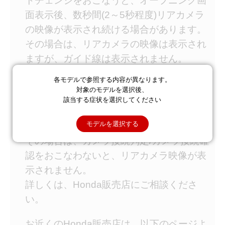
トチェンジをおこなうと、オープニング画
面表示後、数秒間(2～5秒程度)リアカメラ
の映像が表示され続ける場合があります。
その場合は、リアカメラの映像は表示され
ますが、ガイド線は表示されません。
起動処理終了後、正しく表示されます。
各モデルで参照する内容が異なります。
対象のモデルを選択後、
本機に接続するリアカメラのカプラーの脱
該当する症状を選択してください
着をおこなった際は、カメラ接続判定/カメ
モデルを選択する
ラ接続確認が必要となる場合があります。
その場合は、カメラ接続判定/カメラ接続確
認をおこなわないと、リアカメラ映像が表
示されません。
詳しくは、Honda販売店にご相談くださ
い。
お近くのHonda販売店は、以下のページよ