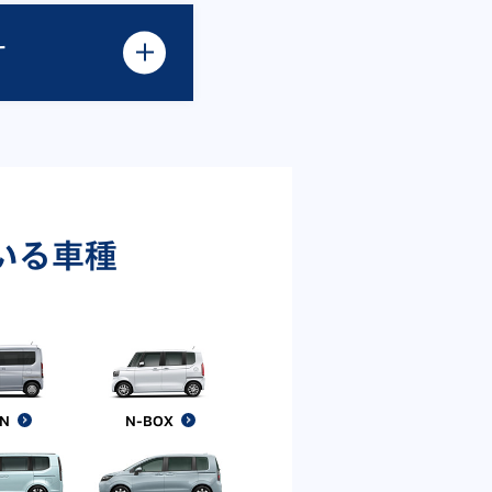
す
いる車種
AN
N-BOX