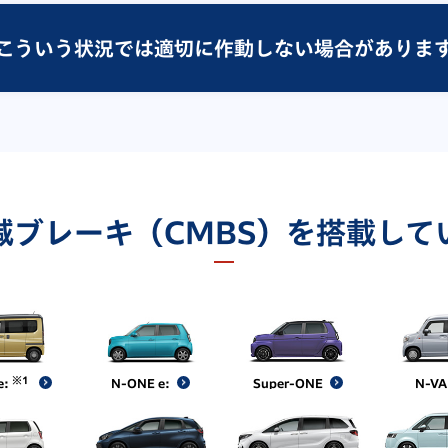
こういう状況では
適切に作動しない場合がありま
減ブレーキ（CMBS）を搭載して
※1
e:
N-ONE e:
Super-ONE
N-V