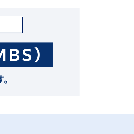
MBS）
す。