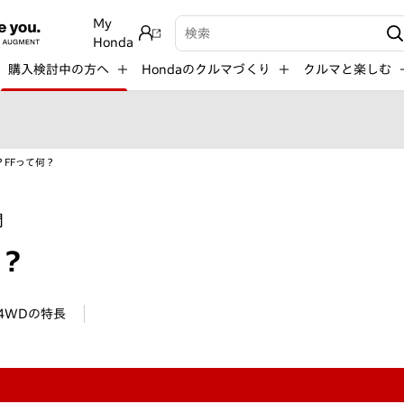
My
検索キーワード入力
Honda
購入検討中の方へ
Hondaのクルマづくり
クルマと楽しむ
？FFって何？
問
？
4WDの特長