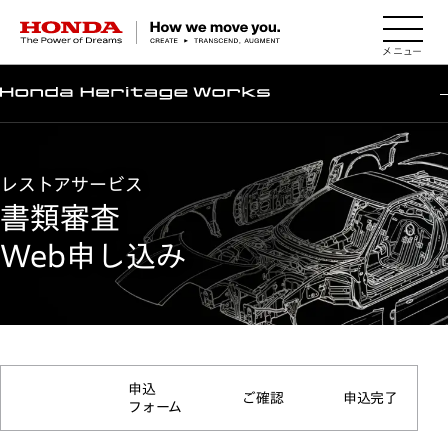
HONDA The Power of Dreams
レストアサービス
書類審査
Web申し込み
申込規約
申込
ご確認
申込完了
同意
フォーム