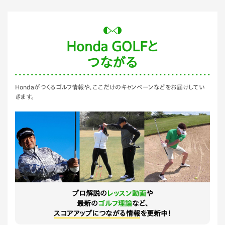
Honda GOLFと
つながる
Hondaがつくるゴルフ情報や、ここだけのキャンペーンなどをお届けしてい
きます。
プロ解説の
レッスン動画
や
最新の
ゴルフ理論
など、
スコアアップにつながる情報
を更新中！