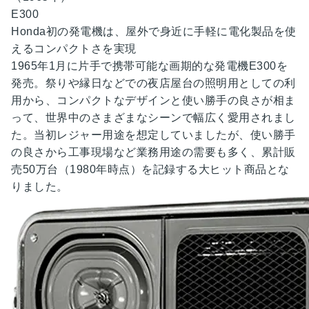
E300
Honda初の発電機は、
屋外で身近に手軽に
電化製品を使
える
コンパクトさを
実現
1965年1月に片手で携帯可能な画期的な発電機E300を
発売。祭りや縁日などでの夜店屋台の照明用としての利
用から、コンパクトなデザインと使い勝手の良さが相ま
って、世界中のさまざまなシーンで幅広く愛用されまし
た。当初レジャー用途を想定していましたが、使い勝手
の良さから工事現場など業務用途の需要も多く、累計販
売50万台（1980年時点）を記録する大ヒット商品とな
りました。