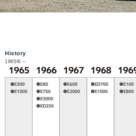
History
1965
年～