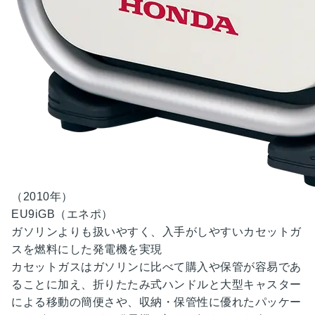
（2010年）
EU9iGB
（エネポ）
ガソリンよりも扱いやすく、
入手がしやすい
カセットガ
スを
燃料にした
発電機を
実現
カセットガスはガソリンに比べて購入や保管が容易であ
ることに加え、折りたたみ式ハンドルと大型キャスター
による移動の簡便さや、収納・保管性に優れたパッケー