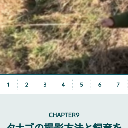
1
2
3
4
5
6
7
CHAPTER9
タナゴの撮影方法と飼育を