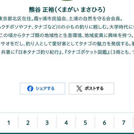
熊谷 正裕（くまがい まさひろ）
。東京都北区在住。霞ヶ浦市民協会、土浦の自然を守る会会員。
クチボソやフナ、タナゴなど川の小もの釣りに親しむ。大学時代に
この頃からタナゴ類の地域性と生息環境、地域変異に興味を持つ
サオをだし、釣り人として愛好家としてタナゴの魅力を発信する。
』、共著に『日本タナゴ釣り紀行』、『タナゴポケット図鑑』（3冊とも、
シェアする
ポストする
1
2
3
4
5
6
7