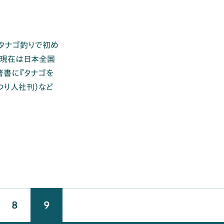
タナゴ釣りで初め
。現在は日本全国
著書に『タナゴを
つり人社刊）など
8
9