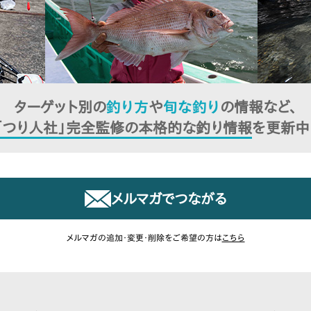
ターゲット別の
釣り方
や
旬な釣り
の
情報など、
「つり人社」完全監修の
本格的な釣り情報
を更新中
メルマガでつながる
メルマガの追加・変更・削除をご希望の方は
こちら