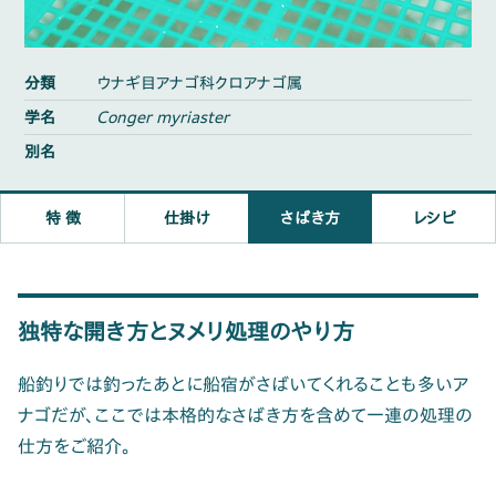
分類
ウナギ目アナゴ科クロアナゴ属
学名
Conger myriaster
別名
特 徴
仕掛け
さばき方
レシピ
独特な開き方とヌメリ処理のやり方
船釣りでは釣ったあとに船宿がさばいてくれることも多いア
ナゴだが、ここでは本格的なさばき方を含めて一連の処理の
仕方をご紹介。