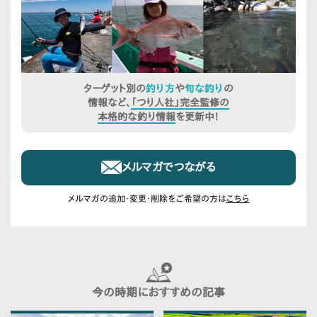
ターゲット別の
釣り方
や
旬な釣り
の
情報など、
「つり人社」完全監修の
本格的な釣り情報
を更新中！
メルマガでつながる
メルマガの追加・変更・削除をご希望の方は
こちら
今の時期におすすめの記事