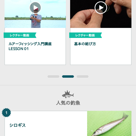
シング入門講座
基本の結び方
源流釣り・沢登
人気の釣魚
1
シロギス