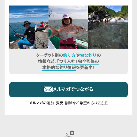
ターゲット別の
釣り方
や
旬な釣り
の
情報など、
「つり人社」完全監修の
本格的な釣り情報
を更新中！
メルマガでつながる
メルマガの追加・変更・削除をご希望の方は
こちら