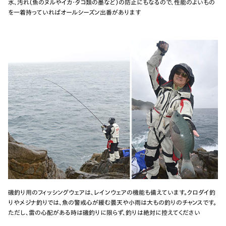
水、汚れ（魚のヌルやイカ・タコ類の墨など）の防止にもなるので、性能のよいもの
を一着持っていればオールシーズン出番があります
磯釣り用のフィッシングウェアは、レインウェアの機能も備えています。クロダイ釣
りやメジナ釣りでは、魚の警戒心が緩む曇天や小雨は大もの釣りのチャンスです。
ただし、雷の心配がある時は磯釣りに限らず、釣りは絶対に控えてください