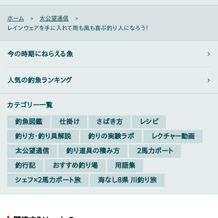
ホーム
太公望通信
レインウェアを手に入れて雨も風も喜ぶ釣り人になろう！
今の時期にねらえる魚
人気の釣魚ランキング
カテゴリー一覧
釣魚図鑑
仕掛け
さばき方
レシピ
釣り方・釣り具解説
釣りの実験ラボ
レクチャー動画
太公望通信
釣り道具の積み方
2馬力ボート
釣行記
おすすめ釣り場
用語集
シェフ×2馬力ボート旅
海なし8県 川釣り旅