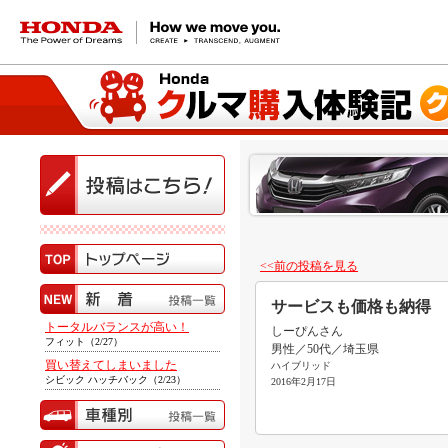
HONDA The Power of Dreams
<<前の投稿を見る
サービスも価格も納得
トータルバランスが高い！
しーぴんさん
フィット（2/27）
男性／50代／埼玉県
買い替えてしまいました
ハイブリッド
シビック ハッチバック（2/23）
2016年2月17日