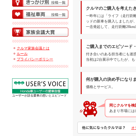
クルマのご購入を考えた
一昨年には「ライフ（走行距離
ッドの新車を購入しましたが
一念発起して、走行距離28k
ご購入までのエピソード
クルマ家族会議とは
ルール
付き合いのある担当者にも迷
プライバシーポリシー
当初は2台展示中でしたが、
何が購入の決め手になり
価格とサービス。
ユーザーが語る愛車の想いとエピソード
同じクルマを検
あまり市場には
他に気になったクルマは？
オ