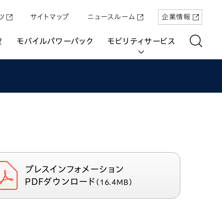
ツ
サイトマップ
ニュースルーム
企業情報
空
モバイルパワーパック
モビリティサービス
aring
「Super-ONE」を5月22日（金）に発売
原付一種の電動二輪パーソナルコミュ
パワープロダクツ
マリン
航空
航空
UNI-ONE
プレスインフォメーション
ーター「ICON e:」
PDFダウンロード
（16.4MB）