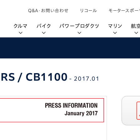
Q&A・お問い合わせ
リコール
モータースポー
クルマ
バイク
パワープロダクツ
マリン
航
購入検討中の方へ
取扱説明書/
カタログ閲覧
カタログ閲覧
モビリティロボット
バイクアプリ
パワープロダクツブランド
オーナーサポート
動画ギャラリー
HondaJet
パーツカタログ
 RS / CB1100
販売店検索
Honda Total Care
- 2017.01
UNI-ONE
HondaJet Sh
水上のカーボンニュートラル
取扱店検索
Honda Marine DNA
Service
HondaGO
「電動推進機」
展示・試乗車検索
アフターサービス
テクノロジー
世界のプロが選んだ Honda
セルフ見積り
Honda CONNECT
My Honda