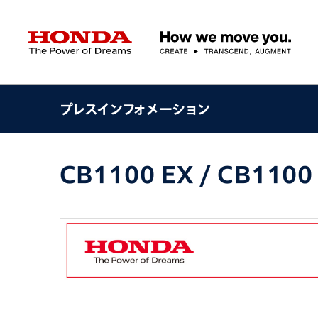
HONDA The Power of Dreams
プレスインフォメーション
クルマ
バイク
パワープロダクツ
マリン
航空
モバイルパワーパック
モビリティサービス
カーラインアップ
ラインアップ
耕うん機
ポータブル
HondaJet
クルマ
バイクレンタル
パワープロダクツ一覧
販売・修理店検索
航空エンジン
バイク
CB1100 EX / CB1100
軽自動車
コンパクトカー
Honda ON
HondaGO BIKE
取扱店検索
発電機
ミドル
アクセサリー
無償修理情報
取扱説明書
RENTAL
ミニバン
SUV
Honda Monthly
Honda Dream
除雪機
ハイパワー
ライディングギア
取扱説明書
価格表
Owner
自転車
ネットワーク
ハッチバック・
スポーツ・セダン
EveryGo
SmaChari