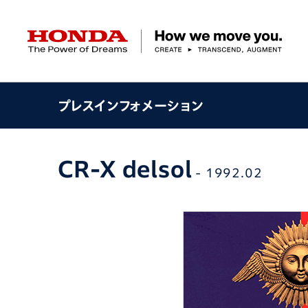
HONDA The Power of Dreams
プレスインフォメーション
クルマ
バイク
パワープロダクツ
マリン
航空
モバイルパワーパック
モビリティサービス
カーラインアップ
ラインアップ
耕うん機
ポータブル
HondaJet
クルマ
バイクレンタル
パワープロダクツ一覧
販売・修理店検索
航空エンジン
バイク
CR-X delsol
軽自動車
コンパクトカー
- 1992.02
Honda ON
HondaGO BIKE
取扱店検索
発電機
ミドル
アクセサリー
無償修理情報
取扱説明書
RENTAL
ミニバン
SUV
Honda Monthly
Honda Dream
除雪機
ハイパワー
ライディングギア
取扱説明書
価格表
Owner
自転車
ネットワーク
ハッチバック・
スポーツ・セダン
EveryGo
SmaChari