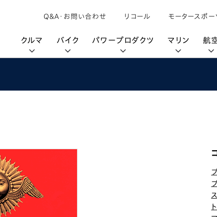
Q&A・お問い合わせ
リコール
モータースポー
クルマ
バイク
パワープロダクツ
マリン
航
購入検討中の方へ
取扱説明書/
カタログ閲覧
カタログ閲覧
モビリティロボット
バイクアプリ
パワープロダクツブランド
オーナーサポート
動画ギャラリー
HondaJet
パーツカタログ
販売店検索
Honda Total Care
UNI-ONE
HondaJet Sh
水上のカーボンニュートラル
取扱店検索
Honda Marine DNA
Service
HondaGO
「電動推進機」
展示・試乗車検索
アフターサービス
テクノロジー
世界のプロが選んだ Honda
セルフ見積り
Honda CONNECT
My Honda