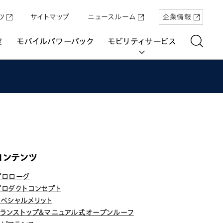
ツ
サイトマップ
ニュースルーム
企業情報
空
モバイルパワーパック
モビリティサービス
aring
コンテンツ
「Super-ONE」を5月22日（金）に発売
原付一種の電動二輪パーソナルコミュ
パワープロダクツ
マリン
航空
航空
UNI-ONE
ーター「ICON e:」
プロローグ
プロダクトコンセプト
スペシャルメリット
トランストップ&マニュアル式オープンルーフ