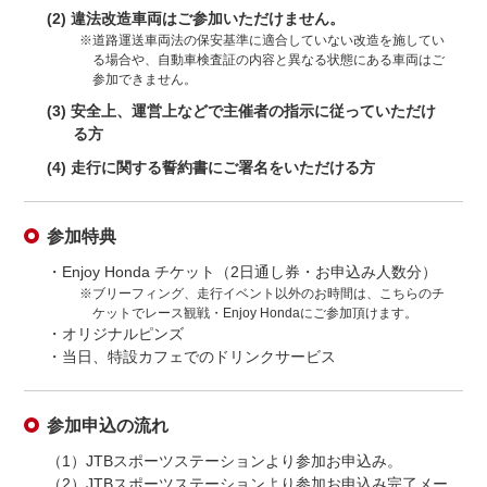
(2) 違法改造車両はご参加いただけません。
※道路運送車両法の保安基準に適合していない改造を施してい
る場合や、自動車検査証の内容と異なる状態にある車両はご
参加できません。
(3) 安全上、運営上などで主催者の指示に従っていただけ
る方
(4) 走行に関する誓約書にご署名をいただける方
参加特典
・Enjoy Honda チケット（2日通し券・お申込み人数分）
※ブリーフィング、走行イベント以外のお時間は、こちらのチ
ケットでレース観戦・Enjoy Hondaにご参加頂けます。
・オリジナルピンズ
・当日、特設カフェでのドリンクサービス
参加申込の流れ
（1）JTBスポーツステーションより参加お申込み。
（2）JTBスポーツステーションより参加お申込み完了メー