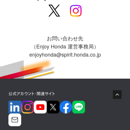
2025.9.5
新潟市産業振興センター
「新潟市産業振興センター」の
会場マップ
、
タイムスケ
ジュール
を公開しました。
2025.9.5
新潟市産業振興センター
お問い合わせ先
「新潟市産業振興センター」の
プログラム一覧
を更新し
（Enjoy Honda 運営事務局）
ました。
enjoyhonda@spirit.honda.co.jp
2025.8.22
鈴鹿サーキット
「Enjoy Honda 2025 鈴鹿サーキット」のホームページを
公開しました。
公式アカウント・関連サイト
2025.8.22
HSR九州
「HSR九州」の
プログラム一覧
を更新しました。
2025.8.22
新潟市産業振興センター