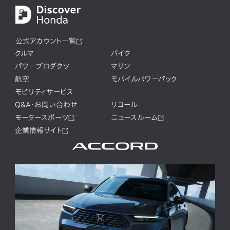
「新潟市産業振興センター」の
プログラム一覧
を更新し
ました。
公式アカウント一覧
2025.8.7
HSR九州
クルマ
バイク
「HSR九州」の
チケット情報
を公開しました。
パワープロダクツ
マリン
航空
モバイルパワーパック
モビリティサービス
2025.8.7
HSR九州
Q&A・お問い合わせ
リコール
「HSR九州」の
プログラム一覧
を更新しました。
モータースポーツ
ニュースルーム
企業情報サイト
2025.8.7
新潟市産業振興センター
「新潟市産業振興センター」の
プログラム一覧
、
チケッ
ト情報
を更新しました。
2025.7.4
HSR九州
「Enjoy Honda 2025 HSR九州」のホームページを公開し
ました。