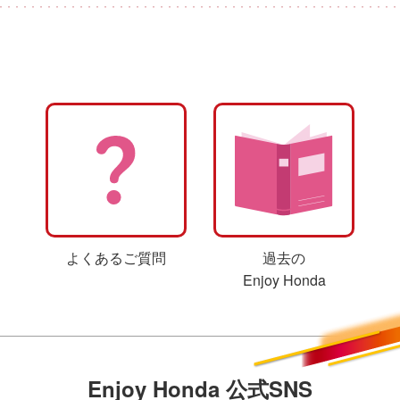
2025.9.26
HSR九州
「HSR九州」の
会場マップ
、
タイムスケジュール
を公開
しました。
2025.9.26
HSR九州
「HSR九州」の
プログラム一覧
、
チケット情報
を更新し
ました。
2025.9.5
鈴鹿サーキット
「鈴鹿サーキット」の
プログラム一覧
を更新しました。
よくあるご質問
過去の
Enjoy Honda
2025.9.5
HSR九州
「HSR九州」の
プログラム一覧
、
チケット情報
を更新し
ました。
Enjoy Honda 公式SNS