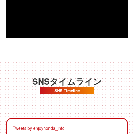
SNSタイムライン
SNS Timeline
Tweets by enjoyhonda_info