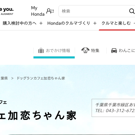
My
検索キーワード入力
Honda
購入検討中の方へ
Hondaのクルマづくり
クルマと楽しむ
おでかけ情報
特集
わんこに
千葉県
ドッグランカフェ加恋ちゃん家
フェ
千葉県千葉市緑区あすみ
TEL: 043-312-672
ェ加恋ちゃん家