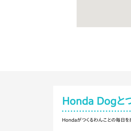
わんこ利用可能エリア
わんこ用サービス
付帯施設
予約
オフ会利用
アクセス方法
Honda Dogと
施設からのコメント
Hondaがつくるわんことの毎日