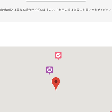
。最新の情報とは異なる場合がございますので、ご利用の際は施設にお問い合わせください
1,500円〜
あり
メニュー例：日替わりランチ
あり
メニュー例：ワンローフ、鮭コロッケ、他にも多数ございます。
わんこ用ケーキのご予約承ります。
可
全客席数：26席
わんこ同伴可：26席
大型犬まで
・ご来店の際、ワクチン証明書をコピーさせていただきます。
点
・男の子のわんちゃんはマナーベルトの着用をお願いします