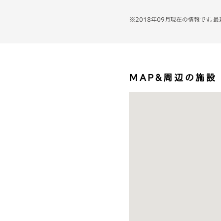
※2018年09月現在の情報です
1人あたり予算
ランチ
MAP＆周辺の施設
わんこ専用メニュー
全客席数／わんこ同伴
能席数
入店可能犬種およびサイ
ズ
わんこ同伴の際の注意