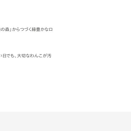
和の森」からつづく緑豊かなロ
い日でも、大切なわんこが汚
ばかり。お魚は青森の市場か