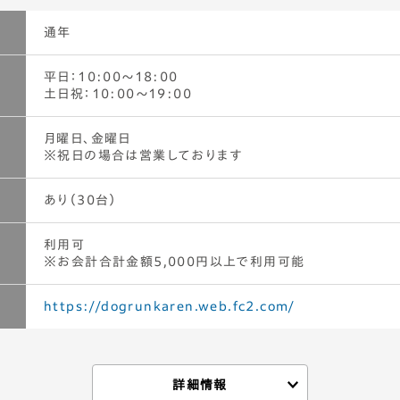
新鮮なものというこだわりようチキン南蛮やハンバーグなどが人気の
種ケーキももちろん手作りとあって、わんこ連れではないお客さんもよく
通年
平日：10:00〜18:00
版ミートローフの「ワンローフ」はじめ、わんちゃんの体に良いとされる
土日祝：10:00〜19:00
を気づかったものが並びます。鮭コロッケはアーモンドプードルを使用
、加恋ちゃん家史上最高傑作の栄養満点の一品になっています。
月曜日、金曜日
※祝日の場合は営業しております
あり（30台）
利用可
※お会計合計金額5,000円以上で利用可能
https://dogrunkaren.web.fc2.com/