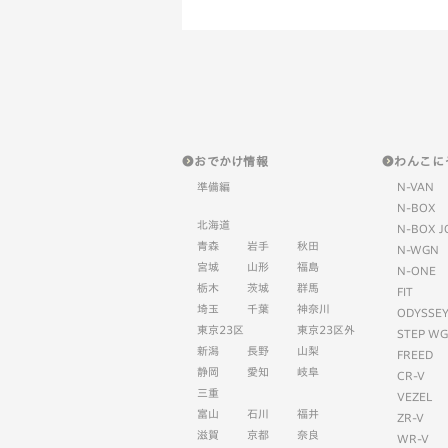
おでかけ情報
わんこに
準備編
N-VAN
N-BOX
北海道
N-BOX J
青森
岩手
秋田
N-WGN
宮城
山形
福島
N-ONE
栃木
茨城
群馬
FIT
埼玉
千葉
神奈川
ODYSSE
東京23区
東京23区外
STEP W
新潟
長野
山梨
FREED
静岡
愛知
岐阜
CR-V
三重
VEZEL
富山
石川
福井
ZR-V
滋賀
京都
奈良
WR-V