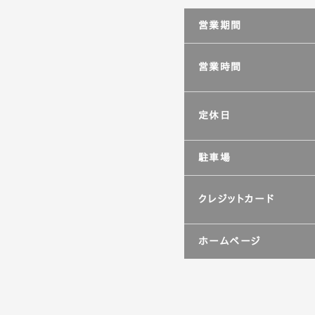
ら、野菜は地元千葉でとれた
していてボリューム満点。各
営業期間
わんこ用のメニューは、鶏肉
営業時間
鮭コロッケなど、愛犬の健康
ホワイトソースをかけており
定休日
駐車場
クレジットカード
ホームページ