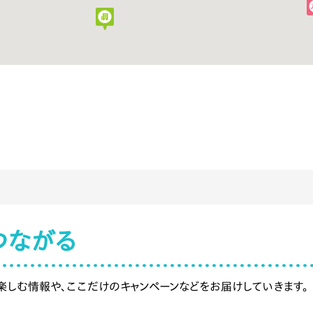
店内どこでも
あり
あり
OK
利用可
クルマ：千葉東金道路 大宮ICより車で約20分
電車：JR外房線 土気駅より徒歩20分
つながる
日替わりランチは、すべて手作り。魚は青森の市場より直送
素材にこだわっています。
を楽しむ情報や、ここだけのキャンペーンなどをお届けしていきます。