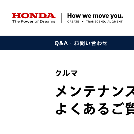
HONDA The Power of Dreams
Q&A・お問い合わせ
クルマ
バイク
パワープロダクツ
マリン
航空
モバイルパワーパック
モビリティサービス
カーラインアップ
ラインアップ
耕うん機
ポータブル
HondaJet
クルマ
バイクレンタル
パワープロダクツ一覧
販売・修理店検索
航空エンジン
バイク
クルマ
軽自動車
コンパクトカー
Honda ON
HondaGO BIKE
取扱店検索
発電機
ミドル
アクセサリー
無償修理情報
取扱説明書
RENTAL
ミニバン
SUV
メンテナン
Honda Monthly
Honda Dream
除雪機
ハイパワー
ライディングギア
取扱説明書
価格表
Owner
自転車
ネットワーク
ハッチバック・
スポーツ・セダン
よくあるご
EveryGo
SmaChari