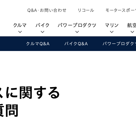
Q&A・お問い合わせ
リコール
モータースポー
クルマ
バイク
パワープロダクツ
マリン
航
クルマQ&A
バイクQ&A
パワープロダク
購入検討中の方へ
取扱説明書/
カタログ閲覧
カタログ閲覧
モビリティロボット
バイクアプリ
パワープロダクツブランド
オーナーサポート
動画ギャラリー
HondaJet
パーツカタログ
販売店検索
Honda Total Care
UNI-ONE
HondaJet Sh
水上のカーボンニュートラル
取扱店検索
Honda Marine DNA
Service
HondaGO
「電動推進機」
展示・試乗車検索
アフターサービス
スに関する
テクノロジー
世界のプロが選んだ Honda
セルフ見積り
Honda CONNECT
質問
My Honda