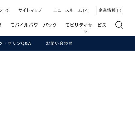
ツ
サイトマップ
ニュースルーム
企業情報
空
モバイルパワーパック
モビリティサービス
ツ・マリンQ&A
お問い合わせ
aring
原付一種の電動二輪パーソナルコ
「Super-ONE」を5月22日（金）に発売
パワープロダクツ
マリン
航空
航空
UNI-ONE
ミューター「ICON e:」