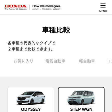
MENU
車種比較
各車種の代表的なタイプで
２車種まで比較できます。
お気に入り
電気自動車
軽自動車
コ
ODYSSEY
STEP WGN