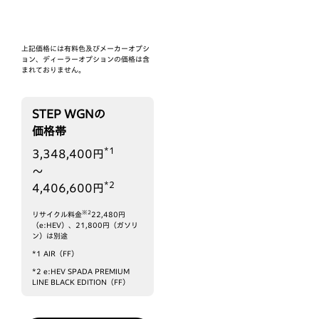
上記価格には有料色及びメーカーオプシ
ョン、ディーラーオプションの価格は含
まれておりません。
STEP WGN
の
価格帯
*1
3,348,400円
〜
*2
4,406,600円
※2
リサイクル料金
22,480円
（e:HEV）、21,800円（ガソリ
ン）は別途
*1
AIR（FF）
*2
e:HEV SPADA PREMIUM
LINE BLACK EDITION（FF）