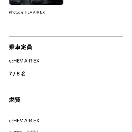
Photo:
e:HEV AIR EX
乗車定員
e:HEV AIR EX
7 / 8
名
燃費
e:HEV AIR EX
※3※4