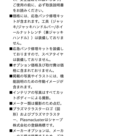
ご使用の前に、必ず取扱説明書
をお読みください。
価格には、応急パンク修理キッ
トが含まれます。工具（ジャッ
キ/ジャッキハンドルバー/ホイ
ールナットレンチ（兼ジャッキ
ハンドル））は装備しておりま
せん。
応急パンク修理キットを装備し
ておりますので、スペアタイヤ
は装備しておりません。
オプション価格及び取付費は価
格に含まれておりません。
掲載の写真やイラストには、機
能説明のための作動イメージが
含まれます。
インテリアの写真はすべてカッ
トボディーによる撮影。
メーター類は撮影のため点灯。
プラズマクラスターロゴ（図
形）およびプラズマクラスタ
ー、Plasmaclusterはシャープ
株式会社の登録商標です。
メーカーオプションは、メーカ
ーの工場で装着するため、ご注