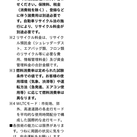
せください。保険料、税金
（消費税を除く）、登録など
に伴う諸費用は別途必要で
す。自動車リサイクル法の施
行により、リサイクル料金が
別途必要です。
リサイクル料金は、リサイク
ル預託金（シュレッダーダス
ト、エアバッグ類、フロン類
のリサイクル等に必要な費
用、情報管理料金）及び資金
管理料金の合計金額です。
燃料消費率は定められた試験
条件での値です。お客様の使
用環境（気象、渋滞等）や運
転方法（急発進、エアコン使
用等）に応じて燃料消費率は
異なります。
WLTCモード：市街地、郊
外、高速道路の各走行モード
を平均的な使用時間配分で構
成した国際的な走行モード。
各技術の能力には限界がありま
す。つねに周囲の状況に気をつ
け、安全運転をお願いします。