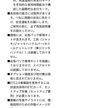
外、高速道路の各走行モード
を平均的な使用時間配分で構
成した国際的な走行モード。
各技術の能力には限界がありま
す。つねに周囲の状況に気をつ
け、安全運転をお願いします。
ご使用の前に、必ず取扱説明書
をお読みください。
価格には、応急パンク修理キッ
トが含まれます。工具（ジャッ
キ/ジャッキハンドルバー/ホイ
ールナットレンチ（兼ジャッキ
ハンドル））は装備しておりま
せん。
応急パンク修理キットを装備し
ておりますので、スペアタイヤ
は装備しておりません｡
オプション価格及び取付費は価
格に含まれておりません。
ETC2.0車載器を使用するには、
別途決済用のETCカード、セッ
トアップ作業（セットアップ費
用）が必要となります。
掲載の写真やイラストには、機
能説明のための作動イメージが