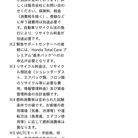
しくは販売会社にお問い合わ
せください。保険料、税金
（消費税を除く）、登録など
に伴う諸費用は別途必要で
す。自動車リサイクル法の施
行により、リサイクル料金が
別途必要です。
緊急サポートセンターへの接
続には、Honda Total Care プ
レミアム“基本パック”へのお
申込が必要となります。
リサイクル料金は、リサイク
ル預託金（シュレッダーダス
ト、エアバッグ類、フロン類
のリサイクル等に必要な費
用、情報管理料金）及び資金
管理料金の合計金額です。
燃料消費率は定められた試験
条件での値です。お客様の使
用環境（気象、渋滞等）や運
転方法（急発進、エアコン使
用等）に応じて燃料消費率は
異なります。
WLTCモード：市街地、郊