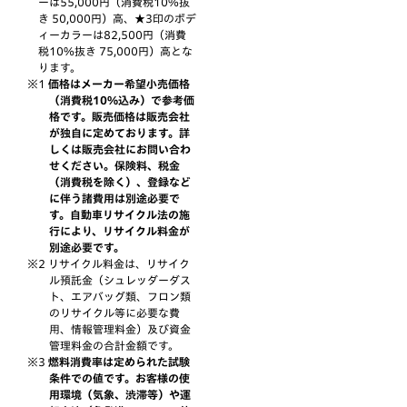
ーは55,000円（消費税10%抜
き 50,000円）高、★3印のボデ
ィーカラーは82,500円（消費
税10%抜き 75,000円）高とな
ります。
価格はメーカー希望小売価格
（消費税10%込み）で参考価
格です。販売価格は販売会社
が独自に定めております。詳
しくは販売会社にお問い合わ
せください。保険料、税金
（消費税を除く）、登録など
に伴う諸費用は別途必要で
す。自動車リサイクル法の施
行により、リサイクル料金が
別途必要です。
リサイクル料金は、リサイク
ル預託金（シュレッダーダス
ト、エアバッグ類、フロン類
のリサイクル等に必要な費
用、情報管理料金）及び資金
管理料金の合計金額です。
燃料消費率は定められた試験
条件での値です。お客様の使
用環境（気象、渋滞等）や運