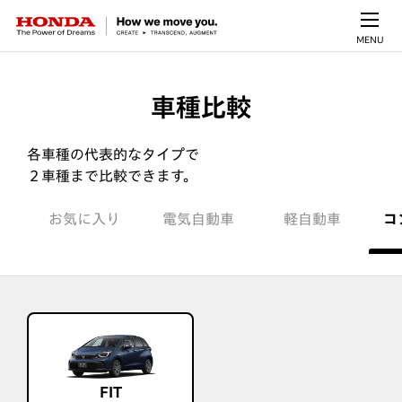
MENU
車種比較
各車種の代表的なタイプで
２車種まで比較できます。
お気に入り
電気自動車
軽自動車
コ
FIT