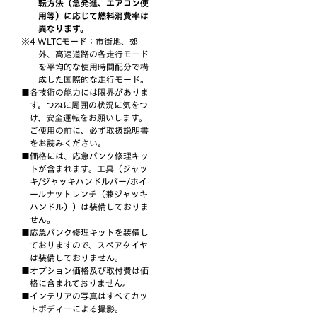
転方法（急発進、エアコン使
用等）に応じて燃料消費率は
異なります。
WLTCモード：市街地、郊
外、高速道路の各走行モード
を平均的な使用時間配分で構
成した国際的な走行モード。
各技術の能力には限界がありま
す。つねに周囲の状況に気をつ
け、安全運転をお願いします。
ご使用の前に、必ず取扱説明書
をお読みください。
価格には、応急パンク修理キッ
トが含まれます。工具（ジャッ
キ/ジャッキハンドルバー/ホイ
ールナットレンチ（兼ジャッキ
ハンドル））は装備しておりま
せん。
応急パンク修理キットを装備し
ておりますので、スペアタイヤ
は装備しておりません｡
オプション価格及び取付費は価
格に含まれておりません。
インテリアの写真はすべてカッ
トボディーによる撮影。